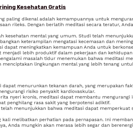
krining Kesehatan Gratis
yang paling dikenal adalah kemampuannya untuk mengura
n rileks. Dengan berlatih meditasi secara teratur, Anda
ah kesehatan mental yang umum. Studi telah menunjukk
angkan keterampilan mengatasi kecemasan dan meningka
asi dapat meningkatkan kemampuan Anda untuk berkonsent
 menjadi lebih produktif dalam pekerjaan dan kehidupan 
mengalami masalah tidur menemukan bahwa meditasi memb
n menciptakan lingkungan mental yang lebih tenang untuk
kti dapat menurunkan tekanan darah, yang merupakan fakto
gurangi risiko penyakit kardiovaskular.
erita nyeri kronis, meditasi dapat membantu mengurangi i
obat penghilang rasa sakit yang berpotensi adiktif.
an telah menunjukkan bahwa meditasi dapat memperkuat si
ing kali melibatkan perhatian pada pernapasan. Ini memb
lnya, Anda mungkin akan merasa lebih segar dan berenergi