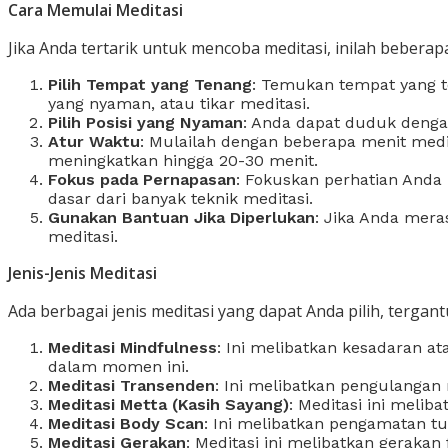
Cara Memulai Meditasi
Jika Anda tertarik untuk mencoba meditasi, inilah bebera
Pilih Tempat yang Tenang
: Temukan tempat yang t
yang nyaman, atau tikar meditasi.
Pilih Posisi yang Nyaman
: Anda dapat duduk dengan
Atur Waktu
: Mulailah dengan beberapa menit medi
meningkatkan hingga 20-30 menit.
Fokus pada Pernapasan
: Fokuskan perhatian Anda
dasar dari banyak teknik meditasi.
Gunakan Bantuan Jika Diperlukan
: Jika Anda mera
meditasi.
Jenis-Jenis Meditasi
Ada berbagai jenis meditasi yang dapat Anda pilih, terga
Meditasi Mindfulness
: Ini melibatkan kesadaran a
dalam momen ini.
Meditasi Transenden
: Ini melibatkan pengulangan 
Meditasi Metta (Kasih Sayang)
: Meditasi ini melib
Meditasi Body Scan
: Ini melibatkan pengamatan t
Meditasi Gerakan
: Meditasi ini melibatkan geraka