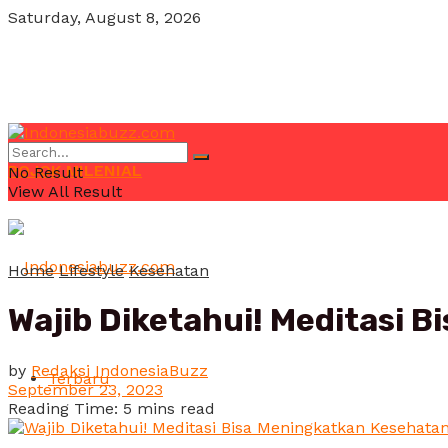
Saturday, August 8, 2026
POJOK MILENIAL
No Result
View All Result
Home
Lifestyle
Kesehatan
Wajib Diketahui! Meditasi 
by
Redaksi IndonesiaBuzz
Terbaru
September 23, 2023
Reading Time: 5 mins read