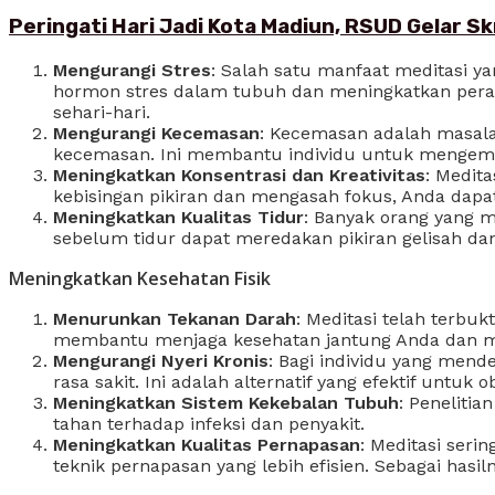
Peringati Hari Jadi Kota Madiun, RSUD Gelar S
Mengurangi Stres
: Salah satu manfaat meditasi 
hormon stres dalam tubuh dan meningkatkan perasaa
sehari-hari.
Mengurangi Kecemasan
: Kecemasan adalah masal
kecemasan. Ini membantu individu untuk mengemb
Meningkatkan Konsentrasi dan Kreativitas
: Medit
kebisingan pikiran dan mengasah fokus, Anda dapat
Meningkatkan Kualitas Tidur
: Banyak orang yang 
sebelum tidur dapat meredakan pikiran gelisah da
Meningkatkan Kesehatan Fisik
Menurunkan Tekanan Darah
: Meditasi telah terbu
membantu menjaga kesehatan jantung Anda dan men
Mengurangi Nyeri Kronis
: Bagi individu yang mend
rasa sakit. Ini adalah alternatif yang efektif untuk 
Meningkatkan Sistem Kekebalan Tubuh
: Peneliti
tahan terhadap infeksi dan penyakit.
Meningkatkan Kualitas Pernapasan
: Meditasi ser
teknik pernapasan yang lebih efisien. Sebagai hasi