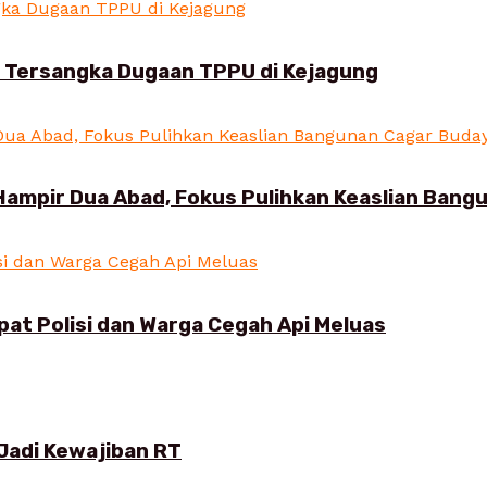
i Tersangka Dugaan TPPU di Kejagung
Hampir Dua Abad, Fokus Pulihkan Keaslian Ban
pat Polisi dan Warga Cegah Api Meluas
Jadi Kewajiban RT