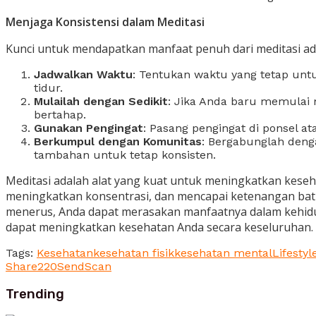
Menjaga Konsistensi dalam Meditasi
Kunci untuk mendapatkan manfaat penuh dari meditasi ada
Jadwalkan Waktu
: Tentukan waktu yang tetap untuk
tidur.
Mulailah dengan Sedikit
: Jika Anda baru memulai 
bertahap.
Gunakan Pengingat
: Pasang pengingat di ponsel 
Berkumpul dengan Komunitas
: Bergabunglah deng
tambahan untuk tetap konsisten.
Meditasi adalah alat yang kuat untuk meningkatkan keseha
meningkatkan konsentrasi, dan mencapai ketenangan bati
menerus, Anda dapat merasakan manfaatnya dalam kehidupa
dapat meningkatkan kesehatan Anda secara keseluruhan.
Tags:
Kesehatan
kesehatan fisik
kesehatan mental
Lifestyl
Share
220
Send
Scan
Trending