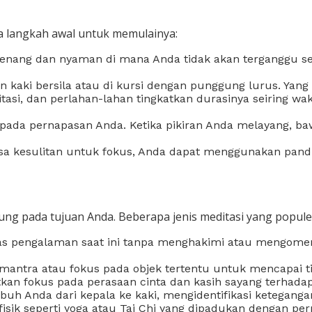
pa langkah awal untuk memulainya:
enang dan nyaman di mana Anda tidak akan terganggu sela
 kaki bersila atau di kursi dengan punggung lurus. Yan
tasi, dan perlahan-lahan tingkatkan durasinya seiring w
 pada pernapasan Anda. Ketika pikiran Anda melayang, ba
sa kesulitan untuk fokus, Anda dapat menggunakan pandua
ntung pada tujuan Anda. Beberapa jenis meditasi yang popul
tas pengalaman saat ini tanpa menghakimi atau mengomen
mantra atau fokus pada objek tertentu untuk mencapai tin
atkan fokus pada perasaan cinta dan kasih sayang terhadap 
ubuh Anda dari kepala ke kaki, mengidentifikasi ketegan
n fisik seperti yoga atau Tai Chi yang dipadukan dengan p