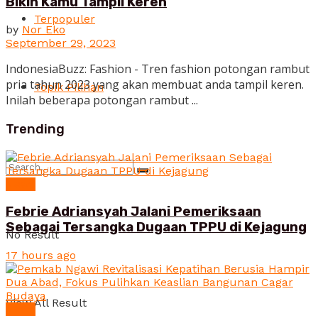
Bikin Kamu Tampil Keren
Terpopuler
by
Nor Eko
September 29, 2023
IndonesiaBuzz: Fashion - Tren fashion potongan rambut
pria tahun 2023 yang akan membuat anda tampil keren.
Topik Pilihan
Inilah beberapa potongan rambut ...
Trending
News
Febrie Adriansyah Jalani Pemeriksaan
Sebagai Tersangka Dugaan TPPU di Kejagung
No Result
17 hours ago
View All Result
News