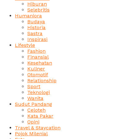
Hiburan
Selebritis
Humaniora
Budaya
Historia
Sastra
Inspirasi
Lifestyle
Fashion
Finansial
Kesehatan
Kuliner
Otomotif
Relationship
Sport
Teknologi
Wanita
Sudut Pandang
Celoteh
Kata Pakar
Opini
Travel & Staycation
Pojok Milenial