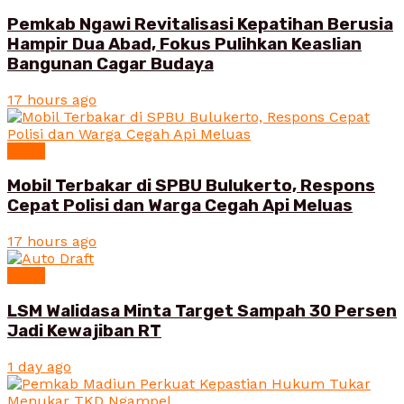
Pemkab Ngawi Revitalisasi Kepatihan Berusia
Hampir Dua Abad, Fokus Pulihkan Keaslian
Bangunan Cagar Budaya
17 hours ago
News
Mobil Terbakar di SPBU Bulukerto, Respons
Cepat Polisi dan Warga Cegah Api Meluas
17 hours ago
News
LSM Walidasa Minta Target Sampah 30 Persen
Jadi Kewajiban RT
1 day ago