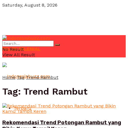
Saturday, August 8, 2026
POJOK MILENIAL
No Result
View All Result
Home
Tag
Trend Rambut
Tag:
Trend Rambut
Terbaru
Rekomendasi Trend Potongan Rambut yang