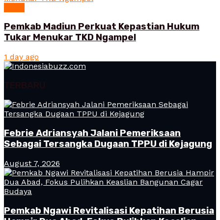
News
Pemkab Madiun Perkuat Kepastian Hukum
Tukar Menukar TKD Ngampel
1 day ago
TERBARU
Febrie Adriansyah Jalani Pemeriksaan
Sebagai Tersangka Dugaan TPPU di Kejagung
August 7, 2026
Pemkab Ngawi Revitalisasi Kepatihan Berusia