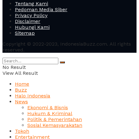
Tentang Kami
Pedoman Media Siber
Privacy Policy
Disclaimer
Hubungi Kami
Sitemap
Copyright © 2022-2023, IndonesiaBuzz.com. All rights
reserved.
No Result
View All Result
Home
Buzz
Halo Indonesia
News
Ekonomi & Bisnis
Hukum & Kriminal
Politik & Pemerintahan
Sosial Kemasyarakatan
Tokoh
Entertainment