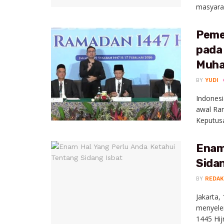
masyarak
Peme
pada
Muha
BY
YUDI
Indonesi
awal Ram
Keputusa
Enam
Sidan
BY
REDAK
Jakarta,
menyele
1445 Hijr