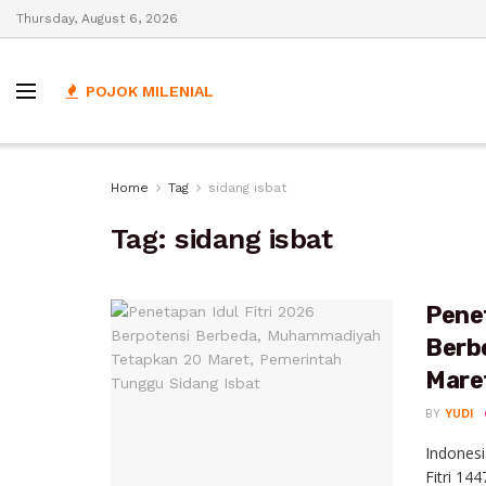
Thursday, August 6, 2026
POJOK MILENIAL
Home
Tag
sidang isbat
Tag:
sidang isbat
Penet
Berb
Mare
BY
YUDI
Indonesi
Fitri 14