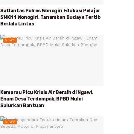
Satlantas Polres Wonogiri Edukasi Pelajar
SMKN 1 Wonogiri, Tanamkan Budaya Tertib
Berlalu Lintas
NEWS
Kemarau Picu Krisis Air Bersih di Ngawi,
Enam Desa Terdampak, BPBD Mulai
Salurkan Bantuan
NEWS