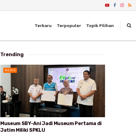
Terbaru
Terpopuler
Topik Pilihan
Trending
NEWS
Museum SBY-Ani Jadi Museum Pertama di
Jatim Miliki SPKLU