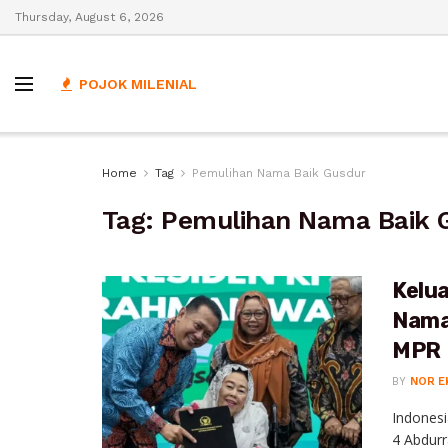
Thursday, August 6, 2026
POJOK MILENIAL
Home
Tag
Pemulihan Nama Baik Gusdur
Tag:
Pemulihan Nama Baik 
Kelu
Nama
MPR
BY
NOR E
Indonesi
4 Abdur