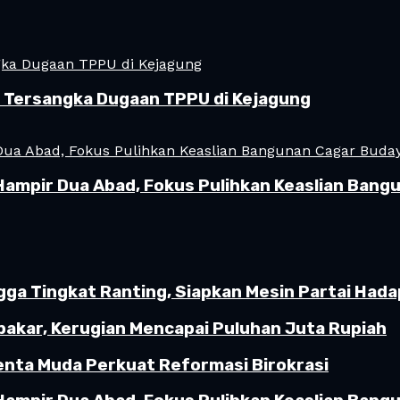
i Tersangka Dugaan TPPU di Kejagung
Hampir Dua Abad, Fokus Pulihkan Keaslian Ban
gga Tingkat Ranting, Siapkan Mesin Partai Hada
akar, Kerugian Mencapai Puluhan Juta Rupiah
enta Muda Perkuat Reformasi Birokrasi