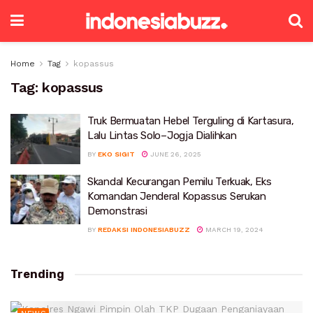
Home
Tag
kopassus
Tag:
kopassus
Truk Bermuatan Hebel Terguling di Kartasura,
Lalu Lintas Solo–Jogja Dialihkan
BY
EKO SIGIT
JUNE 26, 2025
Skandal Kecurangan Pemilu Terkuak, Eks
Komandan Jenderal Kopassus Serukan
Demonstrasi
BY
REDAKSI INDONESIABUZZ
MARCH 19, 2024
Trending