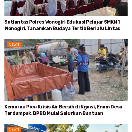
Satlantas Polres Wonogiri Edukasi Pelajar SMKN 1
Wonogiri, Tanamkan Budaya Tertib Berlalu Lintas
NEWS
Kemarau Picu Krisis Air Bersih di Ngawi, Enam Desa
Terdampak, BPBD Mulai Salurkan Bantuan
NEWS