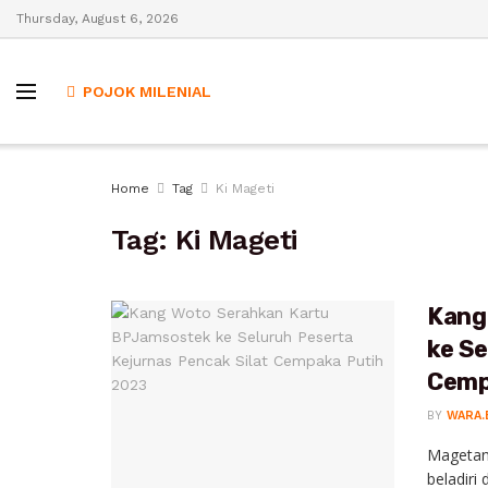
Thursday, August 6, 2026
POJOK MILENIAL
Home
Tag
Ki Mageti
Tag:
Ki Mageti
Kang
ke Se
Cemp
BY
WARA.
Magetan,
beladiri