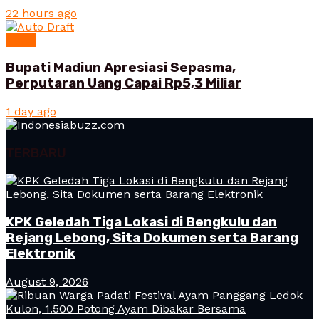
22 hours ago
News
Bupati Madiun Apresiasi Sepasma,
Perputaran Uang Capai Rp5,3 Miliar
1 day ago
TERBARU
KPK Geledah Tiga Lokasi di Bengkulu dan
Rejang Lebong, Sita Dokumen serta Barang
Elektronik
August 9, 2026