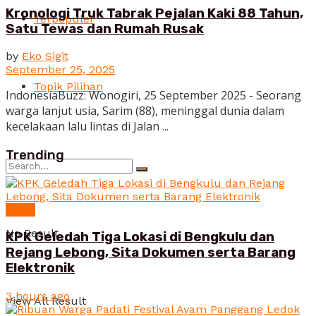
Kronologi Truk Tabrak Pejalan Kaki 88 Tahun,
Terpopuler
Satu Tewas dan Rumah Rusak
by
Eko Sigit
September 25, 2025
Topik Pilihan
IndonesiaBuzz: Wonogiri, 25 September 2025 - Seorang
warga lanjut usia, Sarim (88), meninggal dunia dalam
kecelakaan lalu lintas di Jalan ...
Trending
News
No Result
KPK Geledah Tiga Lokasi di Bengkulu dan
Rejang Lebong, Sita Dokumen serta Barang
Elektronik
3 hours ago
View All Result