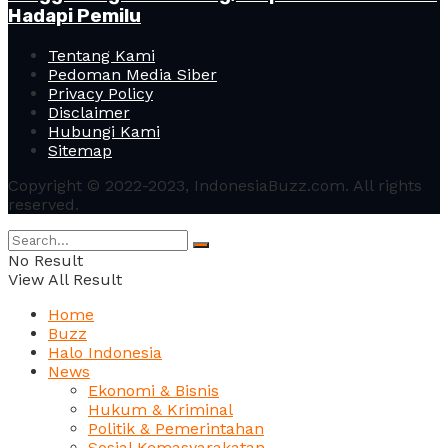
Hadapi Pemilu
Tentang Kami
Pedoman Media Siber
Privacy Policy
Disclaimer
Hubungi Kami
Sitemap
Copyright © 2022-2023, IndonesiaBuzz.com. All rights
reserved.
No Result
View All Result
Home
Buzz
Halo Indonesia
News
Ekonomi & Bisnis
Hukum & Kriminal
Politik & Pemerintahan
Sosial Kemasyarakatan