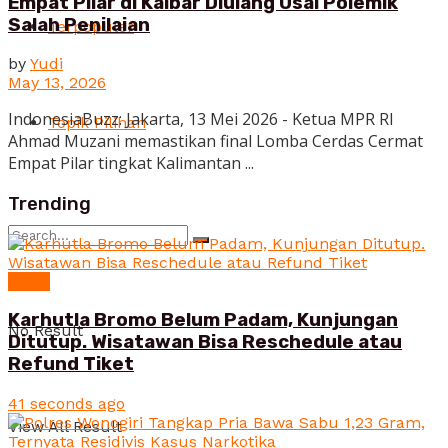
Empat Pilar di Kalbar Diulang Usai Polemik
Salah Penilaian
Terpopuler
by
Yudi
May 13, 2026
IndonesiaBuzz: Jakarta, 13 Mei 2026 - Ketua MPR RI
Topik Pilihan
Ahmad Muzani memastikan final Lomba Cerdas Cermat
Empat Pilar tingkat Kalimantan ...
Trending
News
Karhutla Bromo Belum Padam, Kunjungan
No Result
Ditutup. Wisatawan Bisa Reschedule atau
Refund Tiket
41 seconds ago
View All Result