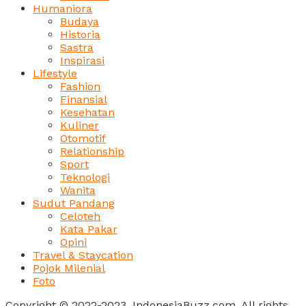
Humaniora
Budaya
Historia
Sastra
Inspirasi
Lifestyle
Fashion
Finansial
Kesehatan
Kuliner
Otomotif
Relationship
Sport
Teknologi
Wanita
Sudut Pandang
Celoteh
Kata Pakar
Opini
Travel & Staycation
Pojok Milenial
Foto
Copyright © 2022-2023, IndonesiaBuzz.com. All rights