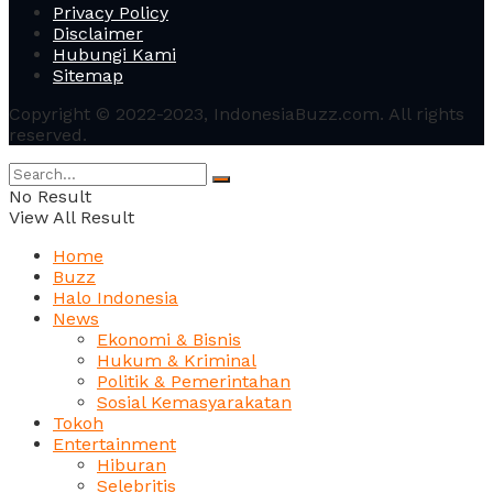
Privacy Policy
Disclaimer
Hubungi Kami
Sitemap
Copyright © 2022-2023, IndonesiaBuzz.com. All rights
reserved.
No Result
View All Result
Home
Buzz
Halo Indonesia
News
Ekonomi & Bisnis
Hukum & Kriminal
Politik & Pemerintahan
Sosial Kemasyarakatan
Tokoh
Entertainment
Hiburan
Selebritis