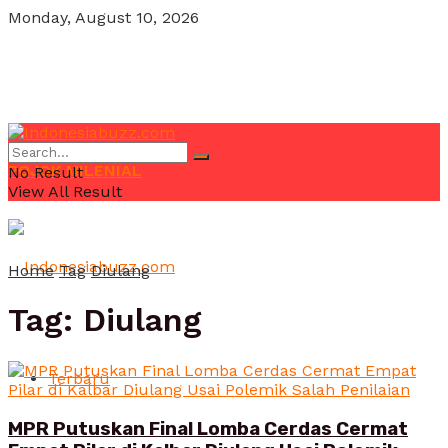
Monday, August 10, 2026
POJOK MILENIAL
No Result
View All Result
Home
Tag
Diulang
Tag:
Diulang
Terbaru
MPR Putuskan Final Lomba Cerdas Cermat