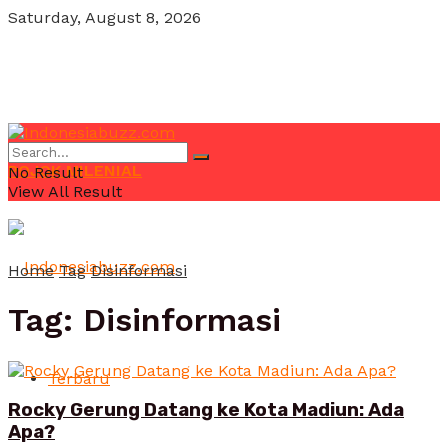
Saturday, August 8, 2026
POJOK MILENIAL
No Result
View All Result
Home
Tag
Disinformasi
Tag:
Disinformasi
Terbaru
Rocky Gerung Datang ke Kota Madiun: Ada
Apa?