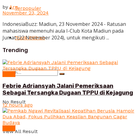
by
Arn
Terpopuler
November 23, 2024
IndonesiaBuzz: Madiun, 23 November 2024 - Ratusan
mahasiswa memenuhi aula I-Club Kota Madiun pada
Jumat (22 November 2024), untuk mengikuti ...
Topik Pilihan
Trending
News
Febrie Adriansyah Jalani Pemeriksaan
Sebagai Tersangka Dugaan TPPU di Kejagung
No Result
12 hours ago
News
View All Result