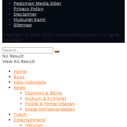
Pedoman Media Siber
Privacy Policy
Disclaimer
Hubungi Kami
Sitemap
Copyright © 2022-2023, IndonesiaBuzz.com. All rights
reserved.
No Result
View All Result
Home
Buzz
Halo Indonesia
News
Ekonomi & Bisnis
Hukum & Kriminal
Politik & Pemerintahan
Sosial Kemasyarakatan
Tokoh
Entertainment
Hiburan