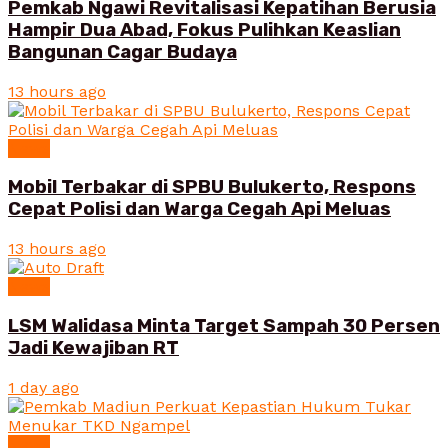
Pemkab Ngawi Revitalisasi Kepatihan Berusia
Hampir Dua Abad, Fokus Pulihkan Keaslian
Bangunan Cagar Budaya
13 hours ago
News
Mobil Terbakar di SPBU Bulukerto, Respons
Cepat Polisi dan Warga Cegah Api Meluas
13 hours ago
News
LSM Walidasa Minta Target Sampah 30 Persen
Jadi Kewajiban RT
1 day ago
News