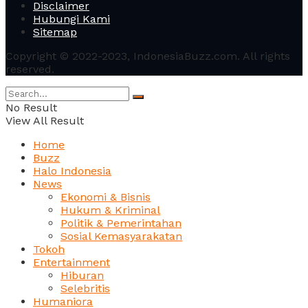
Disclaimer
Hubungi Kami
Sitemap
Copyright © 2022-2023, IndonesiaBuzz.com. All rights
reserved.
No Result
View All Result
Home
Buzz
Halo Indonesia
News
Ekonomi & Bisnis
Hukum & Kriminal
Politik & Pemerintahan
Sosial Kemasyarakatan
Tokoh
Entertainment
Hiburan
Selebritis
Humaniora