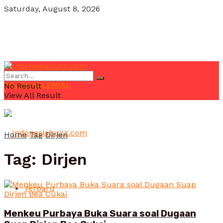
Saturday, August 8, 2026
POJOK MILENIAL
No Result
View All Result
Home
Tag
Dirjen
Tag:
Dirjen
Terbaru
Menkeu Purbaya Buka Suara soal Dugaan