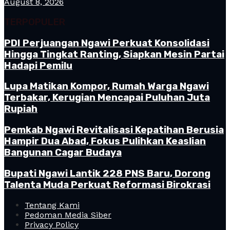
August 8, 2026
TERPOPULER
PDI Perjuangan Ngawi Perkuat Konsolidasi
Hingga Tingkat Ranting, Siapkan Mesin Partai
Hadapi Pemilu
Lupa Matikan Kompor, Rumah Warga Ngawi
Terbakar, Kerugian Mencapai Puluhan Juta
Rupiah
Pemkab Ngawi Revitalisasi Kepatihan Berusia
Hampir Dua Abad, Fokus Pulihkan Keaslian
Bangunan Cagar Budaya
Bupati Ngawi Lantik 228 PNS Baru, Dorong
Talenta Muda Perkuat Reformasi Birokrasi
Tentang Kami
Pedoman Media Siber
Privacy Policy