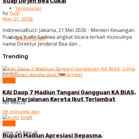
Suap Dirjen Bea Cukai
Terpopuler
by
Yudi
May 21, 2026
IndonesiaBuzz: Jakarta, 21 Mei 2026 - Menteri Keuangan
Purbaya Yudhi Sadewa angkat bicara terkait munculnya
Topik Pilihan
nama Direktur Jenderal Bea dan ...
Trending
News
KAI Daop 7 Madiun Tangani Gangguan KA BIAS,
Lima Perjalanan Kereta Ikut Terlambat
No Result
59 minutes ago
News
View All Result
Bupati Madiun Apresiasi Sepasma,