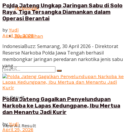
Polda Jateng Ungkap Jaringan Sabu di Solo
Terpopuler
Raya, Tiga Tersangka Diamankan dalam
Operasi Berantai
by
Yudi
April 30, 2026
Topik Pilihan
IndonesiaBuzz: Semarang, 30 April 2026 - Direktorat
Reserse Narkoba Polda Jawa Tengah berhasil
membongkar jaringan peredaran narkotika jenis sabu
yang ...
No Result
Polda Jateng Gagalkan Penyelundupan
Narkoba ke Lapas Kedungpane, Ibu Mertua
dan Menantu Jadi Kurir
by
Yudi
View All Result
April 25, 2026