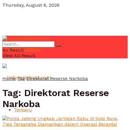
Thursday, August 6, 2026
POJOK MILENIAL
No Result
View All Result
Home
Tag
Direktorat Reserse Narkoba
Tag:
Direktorat Reserse
Narkoba
Terbaru