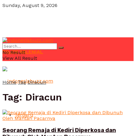
Sunday, August 9, 2026
POJOK MILENIAL
No Result
View All Result
Home
Tag
Diracun
Tag:
Diracun
Terbaru
Seorang Remaja di Kediri Diperkosa dan