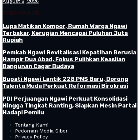
August 8, 2026
TERPOPULER
Lupa Matikan Kompor, Rumah Warga Ngawi
Terbakar, Kerugian Mencapai Puluhan Juta
Rupiah
Pemkab Ngawi Revitalisasi Kepatihan Berusia
Hampir Dua Abad, Fokus Pulihkan Keaslian
Bangunan Cagar Budaya
Bupati Ngawi Lantik 228 PNS Baru, Dorong
Talenta Muda Perkuat Reformasi Birokrasi
PDI Perjuangan Ngawi Perkuat Konsolidasi
Hingga Tingkat Ranting, Siapkan Mesin Partai
Hadapi Pemilu
Tentang Kami
Pedoman Media Siber
Privacy Policy