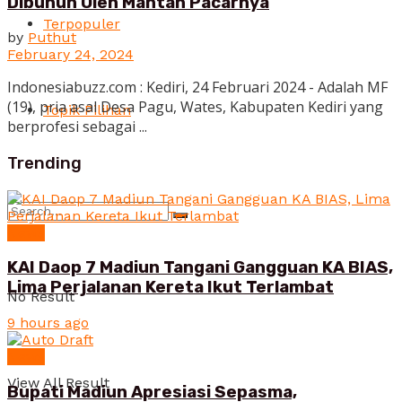
Dibunuh Oleh Mantan Pacarnya
Terpopuler
by
Puthut
February 24, 2024
Indonesiabuzz.com : Kediri, 24 Februari 2024 - Adalah MF
(19), pria asal Desa Pagu, Wates, Kabupaten Kediri yang
Topik Pilihan
berprofesi sebagai ...
Trending
News
KAI Daop 7 Madiun Tangani Gangguan KA BIAS,
Lima Perjalanan Kereta Ikut Terlambat
No Result
9 hours ago
News
View All Result
Bupati Madiun Apresiasi Sepasma,