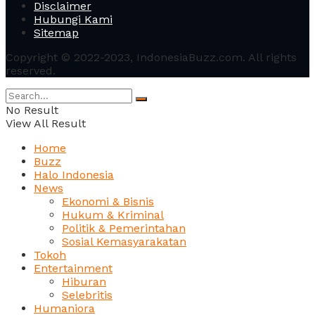
Disclaimer
Hubungi Kami
Sitemap
Copyright © 2022-2023, IndonesiaBuzz.com. All rights
reserved.
No Result
View All Result
Home
Buzz
Halo Indonesia
News
Ekonomi & Bisnis
Hukum & Kriminal
Politik & Pemerintahan
Sosial Kemasyarakatan
Tokoh
Entertainment
Hiburan
Selebritis
Humaniora