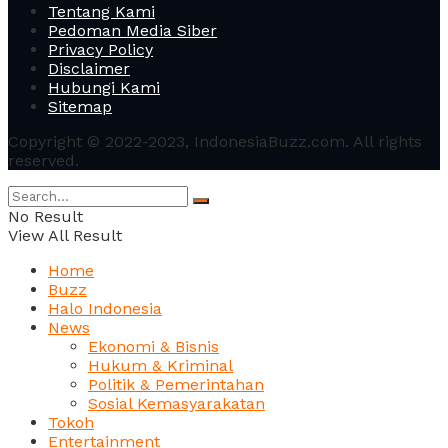
Tentang Kami
Pedoman Media Siber
Privacy Policy
Disclaimer
Hubungi Kami
Sitemap
Copyright © 2022-2023, IndonesiaBuzz.com. All rights
reserved.
No Result
View All Result
Home
Buzz
Halo Indonesia
News
Ekonomi & Bisnis
Hukum & Kriminal
Politik & Pemerintahan
Sosial Kemasyarakatan
Tokoh
Entertainment