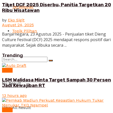
Tiket DCF 2025 Diserbu, Panitia Targetkan 20
Terpopuler
Ribu Wisatawan
by
Eko Sigit
August 24, 2025
Topik Pilihan
Banjarnegara, 23 Agustus 2025 - Penjualan tiket Dieng
Culture Festival (DCF) 2025 mendapat respons positif dari
masyarakat. Sejak dibuka secara ...
Trending
News
LSM Walidasa Minta Target Sampah 30 Persen
No Result
Jadi Kewajiban RT
13 hours ago
View All Result
News