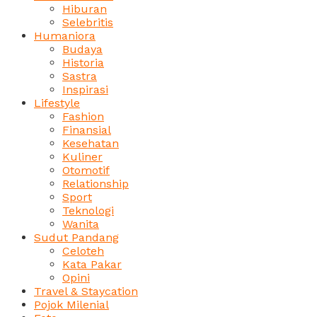
Hiburan
Selebritis
Humaniora
Budaya
Historia
Sastra
Inspirasi
Lifestyle
Fashion
Finansial
Kesehatan
Kuliner
Otomotif
Relationship
Sport
Teknologi
Wanita
Sudut Pandang
Celoteh
Kata Pakar
Opini
Travel & Staycation
Pojok Milenial