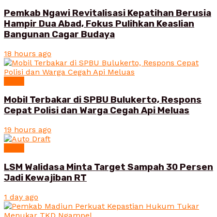
Pemkab Ngawi Revitalisasi Kepatihan Berusia
Hampir Dua Abad, Fokus Pulihkan Keaslian
Bangunan Cagar Budaya
18 hours ago
News
Mobil Terbakar di SPBU Bulukerto, Respons
Cepat Polisi dan Warga Cegah Api Meluas
19 hours ago
News
LSM Walidasa Minta Target Sampah 30 Persen
Jadi Kewajiban RT
1 day ago