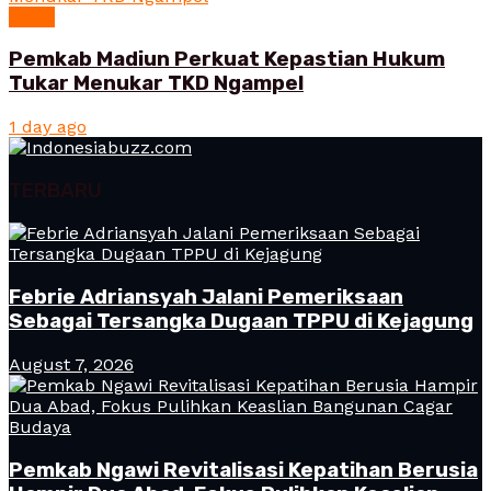
News
Pemkab Madiun Perkuat Kepastian Hukum
Tukar Menukar TKD Ngampel
1 day ago
TERBARU
Febrie Adriansyah Jalani Pemeriksaan
Sebagai Tersangka Dugaan TPPU di Kejagung
August 7, 2026
Pemkab Ngawi Revitalisasi Kepatihan Berusia