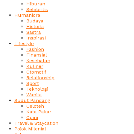
Hiburan
Selebritis
Humaniora
Budaya
Historia
Sastra
Inspirasi
Lifestyle
Fashion
Finansial
Kesehatan
Kuliner
Otomotif
Relationship
Sport
Teknologi
Wanita
Sudut Pandang
Celoteh
Kata Pakar
Opini
Travel & Staycation
Pojok Milenial