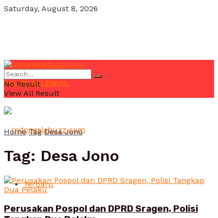
Saturday, August 8, 2026
POJOK MILENIAL
No Result
View All Result
Home
Tag
Desa Jono
Tag:
Desa Jono
Terbaru
Perusakan Pospol dan DPRD Sragen, Polisi