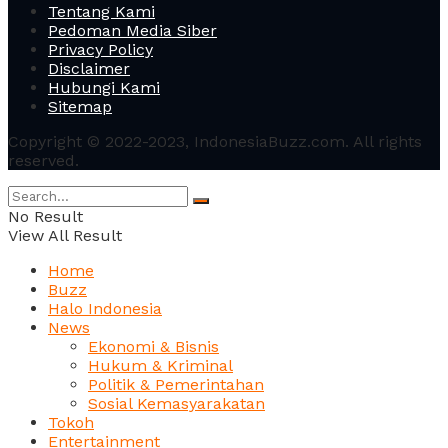
Tentang Kami
Pedoman Media Siber
Privacy Policy
Disclaimer
Hubungi Kami
Sitemap
Copyright © 2022-2023, IndonesiaBuzz.com. All rights
reserved.
No Result
View All Result
Home
Buzz
Halo Indonesia
News
Ekonomi & Bisnis
Hukum & Kriminal
Politik & Pemerintahan
Sosial Kemasyarakatan
Tokoh
Entertainment