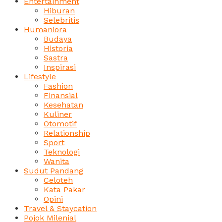
Entertainment
Hiburan
Selebritis
Humaniora
Budaya
Historia
Sastra
Inspirasi
Lifestyle
Fashion
Finansial
Kesehatan
Kuliner
Otomotif
Relationship
Sport
Teknologi
Wanita
Sudut Pandang
Celoteh
Kata Pakar
Opini
Travel & Staycation
Pojok Milenial