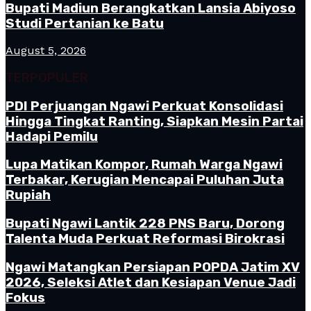
Bupati Madiun Berangkatkan Lansia Abiyoso
Studi Pertanian ke Batu
August 5, 2026
TERPOPULER
PDI Perjuangan Ngawi Perkuat Konsolidasi
Hingga Tingkat Ranting, Siapkan Mesin Partai
Hadapi Pemilu
Lupa Matikan Kompor, Rumah Warga Ngawi
Terbakar, Kerugian Mencapai Puluhan Juta
Rupiah
Bupati Ngawi Lantik 228 PNS Baru, Dorong
Talenta Muda Perkuat Reformasi Birokrasi
Ngawi Matangkan Persiapan POPDA Jatim XV
2026, Seleksi Atlet dan Kesiapan Venue Jadi
Fokus