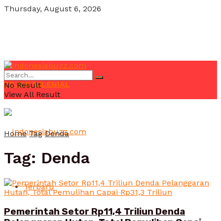
Thursday, August 6, 2026
POJOK MILENIAL
No Result
View All Result
Home
Tag
Denda
Tag:
Denda
Terbaru
Pemerintah Setor Rp11,4 Triliun Denda