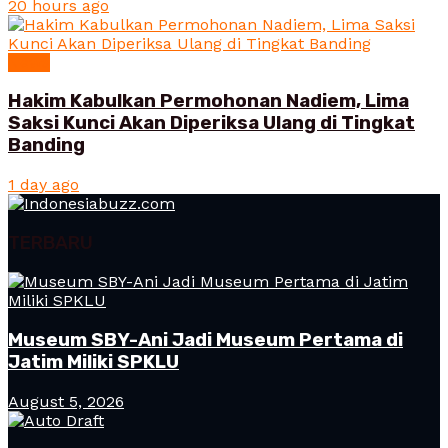
20 hours ago
News
Hakim Kabulkan Permohonan Nadiem, Lima
Saksi Kunci Akan Diperiksa Ulang di Tingkat
Banding
1 day ago
TERBARU
Museum SBY-Ani Jadi Museum Pertama di
Jatim Miliki SPKLU
August 5, 2026