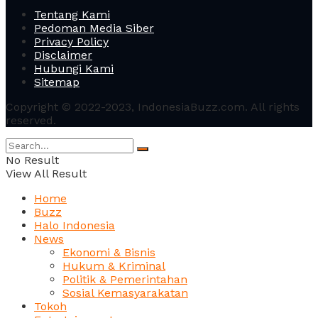
Tentang Kami
Pedoman Media Siber
Privacy Policy
Disclaimer
Hubungi Kami
Sitemap
Copyright © 2022-2023, IndonesiaBuzz.com. All rights
reserved.
No Result
View All Result
Home
Buzz
Halo Indonesia
News
Ekonomi & Bisnis
Hukum & Kriminal
Politik & Pemerintahan
Sosial Kemasyarakatan
Tokoh