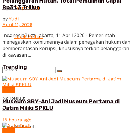
Pelanggaran Hutan, Total Pemulihan Capai
Rp31,3 Triliun
Terpopuler
by
Yudi
April 11, 2026
IndonesiaBuzz: Jakarta, 11 April 2026 - Pemerintah
Topik Pilihan
menegaskan komitmennya dalam penegakan hukum dan
pemberantasan korupsi, khususnya terkait pelanggaran
di kawasan ...
Trending
News
No Result
Museum SBY-Ani Jadi Museum Pertama di
Jatim Miliki SPKLU
16 hours ago
View All Result
News