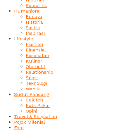
Selebritis
Humaniora
Budaya
Historia
Sastra
Inspirasi
Lifestyle
Fashion
Finansial
Kesehatan
Kuliner
Otomotif
Relationship
Sport
Teknologi
Wanita
Sudut Pandang
Celoteh
Kata Pakar
Opini
Travel & Staycation
Pojok Milenial
Foto