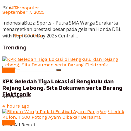
by
Jeje
Terpopuler
September 7, 2025
IndonesiaBuzz: Sports - Putra SMA Warga Surakarta
menargetkan prestasi besar pada gelaran Honda DBL
with Kopi Good Day 2025 Central ...
Topik Pilihan
Trending
News
KPK Geledah Tiga Lokasi di Bengkulu dan
Rejang Lebong, Sita Dokumen serta Barang
Elektronik
No Result
4 hours ago
News
View All Result