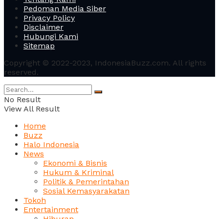
Pedoman Media Siber
Privacy Policy
Disclaimer
Hubungi Kami
Sitemap
Copyright © 2022-2023, IndonesiaBuzz.com. All rights
reserved.
No Result
View All Result
Home
Buzz
Halo Indonesia
News
Ekonomi & Bisnis
Hukum & Kriminal
Politik & Pemerintahan
Sosial Kemasyarakatan
Tokoh
Entertainment
Hiburan