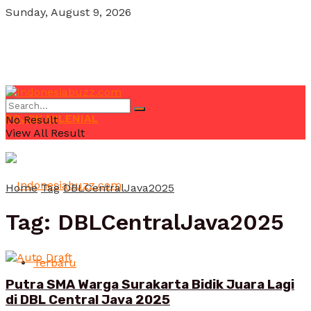
Sunday, August 9, 2026
POJOK MILENIAL
No Result
View All Result
Home
Tag
DBLCentralJava2025
Tag:
DBLCentralJava2025
Terbaru
Putra SMA Warga Surakarta Bidik Juara Lagi
di DBL Central Java 2025