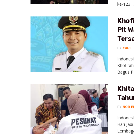
ke-123 ..
Khof
Plt W
Ters
BY
YUDI
Indonesi
Khofifah
Bagus Pa
Khit
Tahu
BY
NOR E
Indones
Hari Ja
Lembaga 