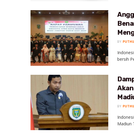
Anggo
Bena
Meng
BY
PUTH
Indonesi
bersih P
Damp
Akan
Madi
BY
PUTH
Indones
Madiun T