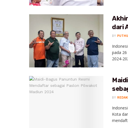
Akhi
dari
BY
PUTH
Indonesi
pada 26 
2024-202
Maid
seba
BY
REDAK
Indonesi
Kota dan
mendafta