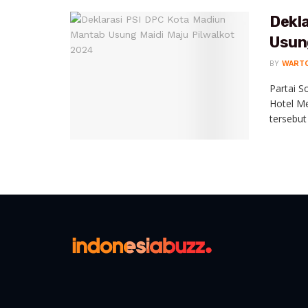
Dekl
Usun
BY
WART
Partai S
Hotel Me
tersebut 