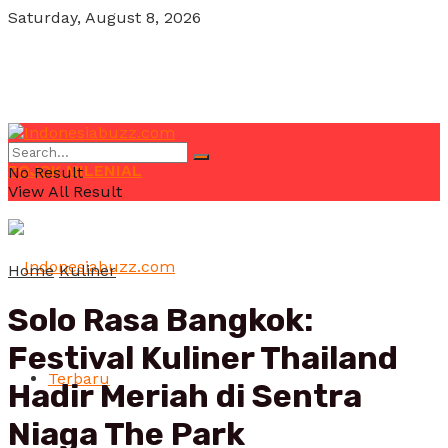
Saturday, August 8, 2026
POJOK MILENIAL
No Result
View All Result
Home
Kuliner
Solo Rasa Bangkok:
Festival Kuliner Thailand
Terbaru
Hadir Meriah di Sentra
Niaga The Park