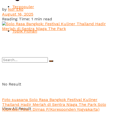
Terpopuler
by
Nor Eko
August 16, 2025
Reading Time: 1 min read
Topik Pilihan
No Result
Foto suasana Solo Rasa Bangkok Festival Kuliner
Thailand Hadir Meriah di Sentra Niaga The Park Solo
View All Result
(Sumber Foto : Dimas P/Koresponden Yogyakarta)