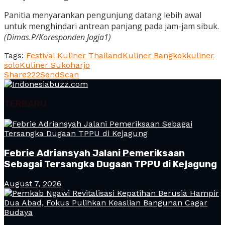
Panitia menyarankan pengunjung datang lebih awal
untuk menghindari antrean panjang pada jam-jam sibuk.
(Dimas.P/Koresponden Jogja1)
Tags:
Festival Kuliner Thailand
Kuliner Bangkok
kuliner
solo
Kuliner Sukoharjo
Share
222
Send
Scan
TERBARU
Febrie Adriansyah Jalani Pemeriksaan
Sebagai Tersangka Dugaan TPPU di Kejagung
August 7, 2026