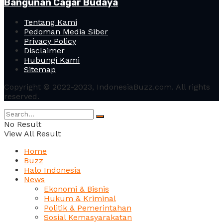
Bangunan Cagar Budaya
Tentang Kami
Pedoman Media Siber
Privacy Policy
Disclaimer
Hubungi Kami
Sitemap
Copyright © 2022-2023, IndonesiaBuzz.com. All rights
reserved.
No Result
View All Result
Home
Buzz
Halo Indonesia
News
Ekonomi & Bisnis
Hukum & Kriminal
Politik & Pemerintahan
Sosial Kemasyarakatan