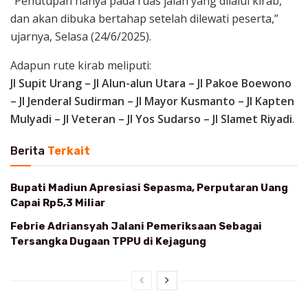
“Penutupan hanya pada ruas jalan yang dilalui kirab,
dan akan dibuka bertahap setelah dilewati peserta,”
ujarnya, Selasa (24/6/2025).
Adapun rute kirab meliputi:
Jl Supit Urang – Jl Alun-alun Utara – Jl Pakoe Boewono
– Jl Jenderal Sudirman – Jl Mayor Kusmanto – Jl Kapten
Mulyadi – Jl Veteran – Jl Yos Sudarso – Jl Slamet Riyadi
.
Berita
Terkait
Bupati Madiun Apresiasi Sepasma, Perputaran Uang
Capai Rp5,3 Miliar
Febrie Adriansyah Jalani Pemeriksaan Sebagai
Tersangka Dugaan TPPU di Kejagung