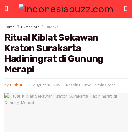
Home
Humaniora
Budaya
Ritual Kiblat Sekawan
Kraton Surakarta
Hadiningrat di Gunung
Merapi
by
Puthut
August 16, 2023
Reading Time: 2 mins read