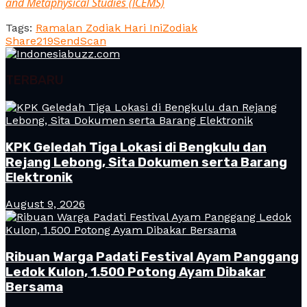
and Metaphysical Studies (ICEMS)
Tags:
Ramalan Zodiak Hari Ini
Zodiak
Share
219
Send
Scan
TERBARU
KPK Geledah Tiga Lokasi di Bengkulu dan
Rejang Lebong, Sita Dokumen serta Barang
Elektronik
August 9, 2026
Ribuan Warga Padati Festival Ayam Panggang
Ledok Kulon, 1.500 Potong Ayam Dibakar
Bersama