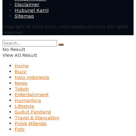
Disclaimer
Hubungi Kami
Sitemap
Copyright © 2022-2023, IndonesiaBuzz.com. All rights
reserved.
No Result
View All Result
Home
Buzz
Halo Indonesia
News
Tokoh
Entertainment
Humaniora
Lifestyle
Sudut Pandang
Travel & Staycation
Pojok Milenial
Foto