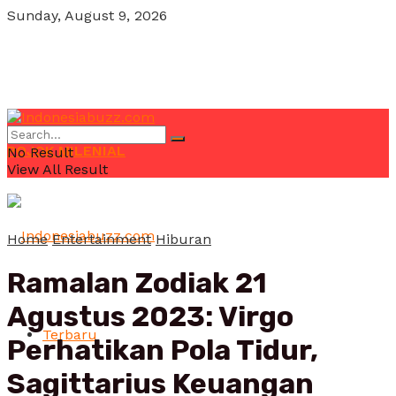
Sunday, August 9, 2026
POJOK MILENIAL
No Result
View All Result
Home
Entertainment
Hiburan
Ramalan Zodiak 21
Agustus 2023: Virgo
Terbaru
Perhatikan Pola Tidur,
Sagittarius Keuangan