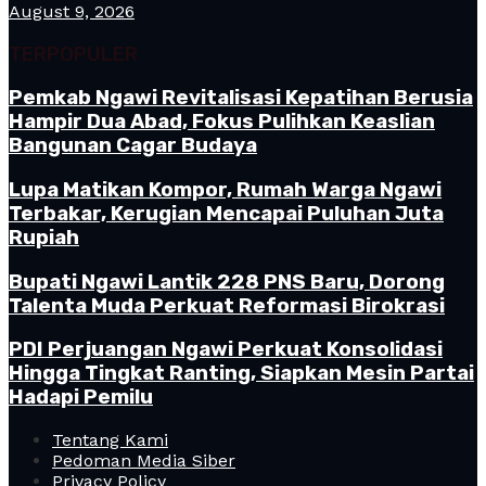
August 9, 2026
TERPOPULER
Pemkab Ngawi Revitalisasi Kepatihan Berusia
Hampir Dua Abad, Fokus Pulihkan Keaslian
Bangunan Cagar Budaya
Lupa Matikan Kompor, Rumah Warga Ngawi
Terbakar, Kerugian Mencapai Puluhan Juta
Rupiah
Bupati Ngawi Lantik 228 PNS Baru, Dorong
Talenta Muda Perkuat Reformasi Birokrasi
PDI Perjuangan Ngawi Perkuat Konsolidasi
Hingga Tingkat Ranting, Siapkan Mesin Partai
Hadapi Pemilu
Tentang Kami
Pedoman Media Siber
Privacy Policy