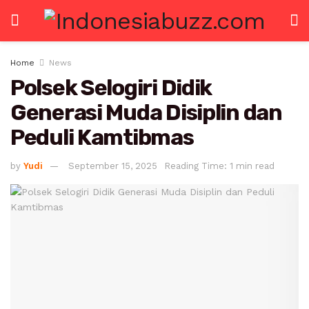
Home
News
Polsek Selogiri Didik
Generasi Muda Disiplin dan
Peduli Kamtibmas
by
Yudi
September 15, 2025
Reading Time: 1 min read