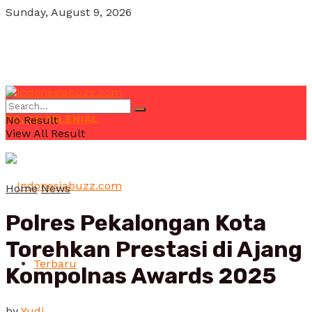
Sunday, August 9, 2026
POJOK MILENIAL
No Result
View All Result
Home
News
Polres Pekalongan Kota
Torehkan Prestasi di Ajang
Terbaru
Kompolnas Awards 2025
by
Yudi