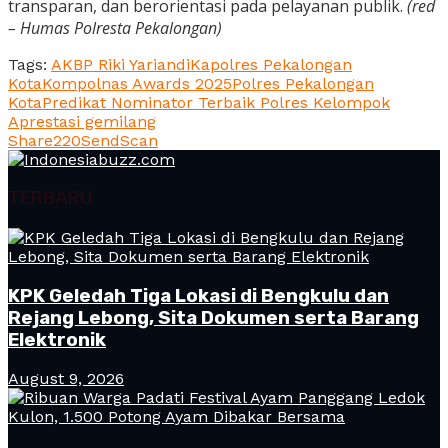
transparan, dan berorientasi pada pelayanan publik.
(red
– Humas Polresta Pekalongan)
Tags:
AKBP Riki Yariandi
Kapolres Pekalongan
Kota
Kompolnas Awards 2025
Polres Pekalongan
Kota
Predikat Nominator Terbaik Polres Kelompok
A
prestasi gemilang
Share
220
Send
Scan
TERBARU
KPK Geledah Tiga Lokasi di Bengkulu dan
Rejang Lebong, Sita Dokumen serta Barang
Elektronik
August 9, 2026