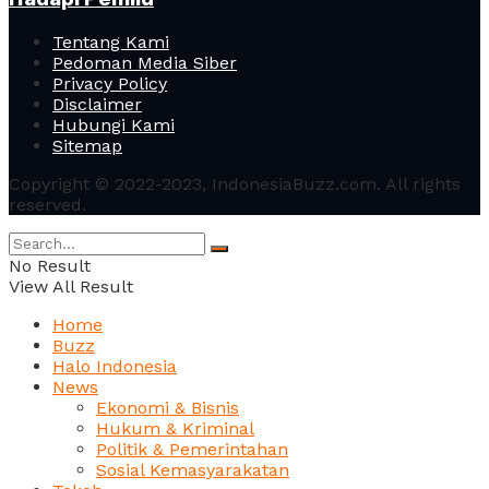
Tentang Kami
Pedoman Media Siber
Privacy Policy
Disclaimer
Hubungi Kami
Sitemap
Copyright © 2022-2023, IndonesiaBuzz.com. All rights
reserved.
No Result
View All Result
Home
Buzz
Halo Indonesia
News
Ekonomi & Bisnis
Hukum & Kriminal
Politik & Pemerintahan
Sosial Kemasyarakatan