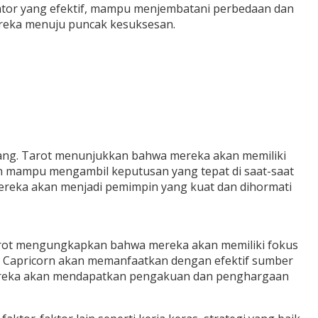
iator yang efektif, mampu menjembatani perbedaan dan
eka menuju puncak kesuksesan.
atang. Tarot menunjukkan bahwa mereka akan memiliki
an mampu mengambil keputusan yang tepat di saat-saat
reka akan menjadi pemimpin yang kuat dan dihormati
. Tarot mengungkapkan bahwa mereka akan memiliki fokus
kus Capricorn akan memanfaatkan dengan efektif sumber
 Mereka akan mendapatkan pengakuan dan penghargaan