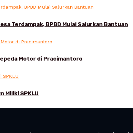
m Desa Terdampak, BPBD Mulai Salurkan Bantuan
Sepeda Motor di Pracimantoro
 Miliki SPKLU