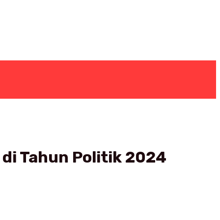
 di Tahun Politik 2024