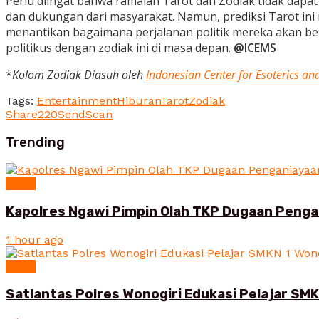
Perlu diingat bahwa ramalan Tarot dan Zodiak tidak dapat d
dan dukungan dari masyarakat. Namun, prediksi Tarot ini
menantikan bagaimana perjalanan politik mereka akan berl
politikus dengan zodiak ini di masa depan.
@ICEMS
*
Kolom Zodiak Diasuh oleh
Indonesian Center for Esoterics an
Tags:
Entertainment
Hiburan
Tarot
Zodiak
Share
220
Send
Scan
Trending
News
Kapolres Ngawi Pimpin Olah TKP Dugaan Peng
1 hour ago
News
Satlantas Polres Wonogiri Edukasi Pelajar SMK