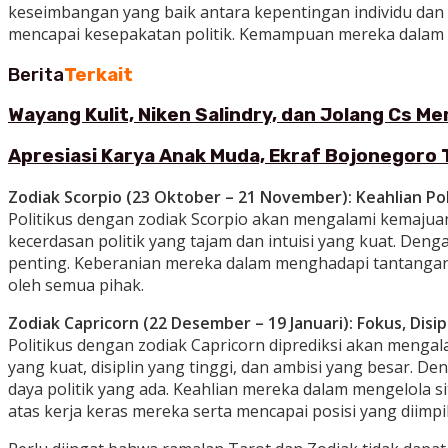
keseimbangan yang baik antara kepentingan individu dan
mencapai kesepakatan politik. Kemampuan mereka dal
Berita
Terkait
Wayang Kulit, Niken Salindry, dan Jolang Cs M
Apresiasi Karya Anak Muda, Ekraf Bojonegoro 
Zodiak Scorpio (23 Oktober – 21 November): Keahlian Pol
Politikus dengan zodiak Scorpio akan mengalami kemajuan
kecerdasan politik yang tajam dan intuisi yang kuat. D
penting. Keberanian mereka dalam menghadapi tantangan
oleh semua pihak.
Zodiak Capricorn (22 Desember – 19 Januari): Fokus, Dis
Politikus dengan zodiak Capricorn diprediksi akan menga
yang kuat, disiplin yang tinggi, dan ambisi yang besar. 
daya politik yang ada. Keahlian mereka dalam mengelol
atas kerja keras mereka serta mencapai posisi yang diimpi