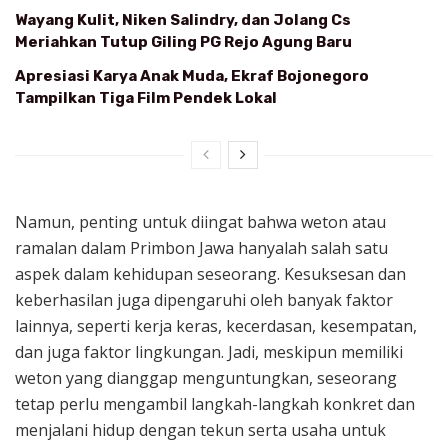
Wayang Kulit, Niken Salindry, dan Jolang Cs
Meriahkan Tutup Giling PG Rejo Agung Baru
Apresiasi Karya Anak Muda, Ekraf Bojonegoro
Tampilkan Tiga Film Pendek Lokal
Namun, penting untuk diingat bahwa weton atau
ramalan dalam Primbon Jawa hanyalah salah satu
aspek dalam kehidupan seseorang. Kesuksesan dan
keberhasilan juga dipengaruhi oleh banyak faktor
lainnya, seperti kerja keras, kecerdasan, kesempatan,
dan juga faktor lingkungan. Jadi, meskipun memiliki
weton yang dianggap menguntungkan, seseorang
tetap perlu mengambil langkah-langkah konkret dan
menjalani hidup dengan tekun serta usaha untuk