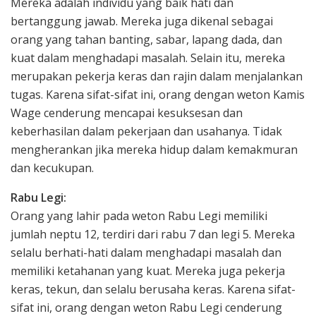
Mereka adalah individu yang baik hati dan
bertanggung jawab. Mereka juga dikenal sebagai
orang yang tahan banting, sabar, lapang dada, dan
kuat dalam menghadapi masalah. Selain itu, mereka
merupakan pekerja keras dan rajin dalam menjalankan
tugas. Karena sifat-sifat ini, orang dengan weton Kamis
Wage cenderung mencapai kesuksesan dan
keberhasilan dalam pekerjaan dan usahanya. Tidak
mengherankan jika mereka hidup dalam kemakmuran
dan kecukupan.
Rabu Legi:
Orang yang lahir pada weton Rabu Legi memiliki
jumlah neptu 12, terdiri dari rabu 7 dan legi 5. Mereka
selalu berhati-hati dalam menghadapi masalah dan
memiliki ketahanan yang kuat. Mereka juga pekerja
keras, tekun, dan selalu berusaha keras. Karena sifat-
sifat ini, orang dengan weton Rabu Legi cenderung