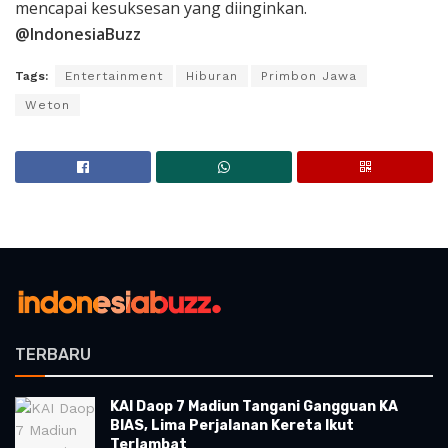
mencapai kesuksesan yang diinginkan.
@IndonesiaBuzz
Tags:
Entertainment
Hiburan
Primbon Jawa
Weton
TERBARU
KAI Daop 7 Madiun Tangani Gangguan KA
BIAS, Lima Perjalanan Kereta Ikut
Terlambat