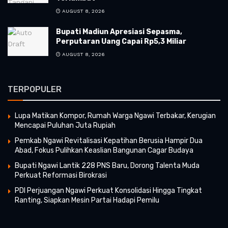
AUGUST 8, 2026
Bupati Madiun Apresiasi Sepasma,
Perputaran Uang Capai Rp5,3 Miliar
AUGUST 8, 2026
TERPOPULER
Lupa Matikan Kompor, Rumah Warga Ngawi Terbakar, Kerugian
Mencapai Puluhan Juta Rupiah
Pemkab Ngawi Revitalisasi Kepatihan Berusia Hampir Dua
Abad, Fokus Pulihkan Keaslian Bangunan Cagar Budaya
Bupati Ngawi Lantik 228 PNS Baru, Dorong Talenta Muda
Perkuat Reformasi Birokrasi
PDI Perjuangan Ngawi Perkuat Konsolidasi Hingga Tingkat
Ranting, Siapkan Mesin Partai Hadapi Pemilu