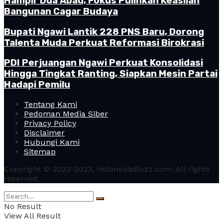
Hampir Dua Abad, Fokus Pulihkan Keaslian
Bangunan Cagar Budaya
Bupati Ngawi Lantik 228 PNS Baru, Dorong
Talenta Muda Perkuat Reformasi Birokrasi
PDI Perjuangan Ngawi Perkuat Konsolidasi
Hingga Tingkat Ranting, Siapkan Mesin Partai
Hadapi Pemilu
Tentang Kami
Pedoman Media Siber
Privacy Policy
Disclaimer
Hubungi Kami
Sitemap
Copyright © 2022-2023, IndonesiaBuzz.com. All rights
reserved.
No Result
View All Result