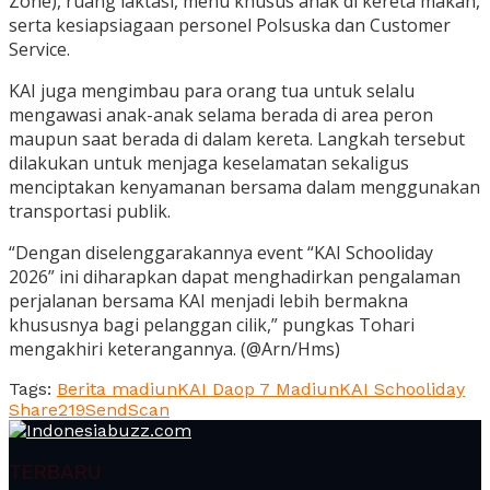
Zone), ruang laktasi, menu khusus anak di kereta makan,
serta kesiapsiagaan personel Polsuska dan Customer
Service.
KAI juga mengimbau para orang tua untuk selalu
mengawasi anak-anak selama berada di area peron
maupun saat berada di dalam kereta. Langkah tersebut
dilakukan untuk menjaga keselamatan sekaligus
menciptakan kenyamanan bersama dalam menggunakan
transportasi publik.
“Dengan diselenggarakannya event “KAI Schooliday
2026” ini diharapkan dapat menghadirkan pengalaman
perjalanan bersama KAI menjadi lebih bermakna
khususnya bagi pelanggan cilik,” pungkas Tohari
mengakhiri keterangannya. (@Arn/Hms)
Tags:
Berita madiun
KAI Daop 7 Madiun
KAI Schooliday
Share
219
Send
Scan
TERBARU