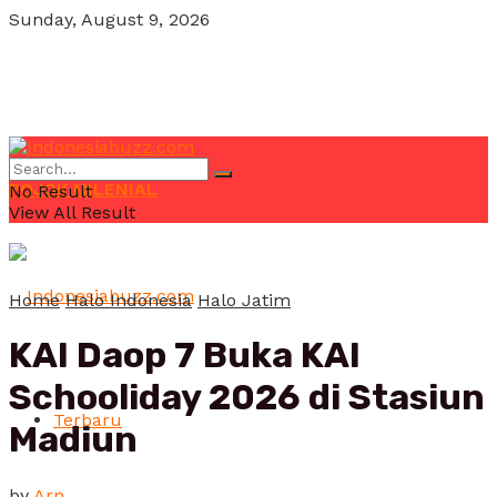
Sunday, August 9, 2026
POJOK MILENIAL
No Result
View All Result
Home
Halo Indonesia
Halo Jatim
KAI Daop 7 Buka KAI
Schooliday 2026 di Stasiun
Terbaru
Madiun
by
Arn