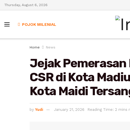
Thursday, August 6, 2026
POJOK MILENIAL
Home
News
Jejak Pemerasan 
CSR di Kota Madiu
Kota Maidi Tersa
by
Yudi
January 21, 2026
Reading Time: 2 mins 