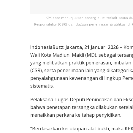
KPK saat menunjukkan barang bukti terkait kasus 
Responsibility (CSR) dan dugaan penerimaan gratifikasi di
IndonesiaBuzz: Jakarta, 21 Januari 2026 –
Komi
Wali Kota Madiun, Maidi (MD), sebagai tersa
yang melibatkan praktik pemerasan, imbalan
(CSR), serta penerimaan lain yang dikategorik
penyalahgunaan kewenangan di lingkup Peme
sistematis.
Pelaksana Tugas Deputi Penindakan dan Eks
bahwa penetapan tersangka dilakukan setela
menaikkan perkara ke tahap penyidikan.
“Berdasarkan kecukupan alat bukti, maka KPK