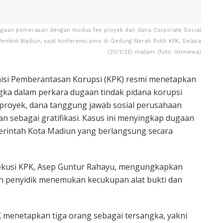
dugaan pemerasan dengan modus fee proyek dan dana Corporate Social
 Pemkot Madiun, saat konferensi pers di Gedung Merah Putih KPK, Selasa
(20/1/26) malam. (foto: Istimewa)
si Pemberantasan Korupsi (KPK) resmi menetapkan
ngka dalam perkara dugaan tindak pidana korupsi
 proyek, dana tanggung jawab sosial perusahaan
an sebagai gratifikasi. Kasus ini menyingkap dugaan
rintah Kota Madiun yang berlangsung secara
ekusi KPK, Asep Guntur Rahayu, mengungkapkan
h penyidik menemukan kecukupan alat bukti dan
 menetapkan tiga orang sebagai tersangka, yakni