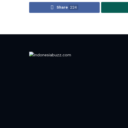
Share
224