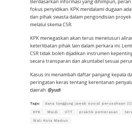
Berdasarkan informasi yang dihimpun, peran 
fokus penyidikan. KPK mendalami dugaan adany
dan pihak swasta dalam pengondisian proyek 
melalui skema CSR.
KPK menegaskan akan terus menelusuri alira
keterlibatan pihak lain dalam perkara ini. L
CSR tidak boleh dijadikan instrumen kepenting
secara transparan dan akuntabel sesuai peru
Kasus ini menambah daftar panjang kepala da
peringatan keras tentang kerentanan penyal
daerah.
@yudi
Tags:
dana tanggung jawab sosial perusahaan (C
KPK
Maidi
OTT
praktik pemerasan
ter
Wali Kota Madiun