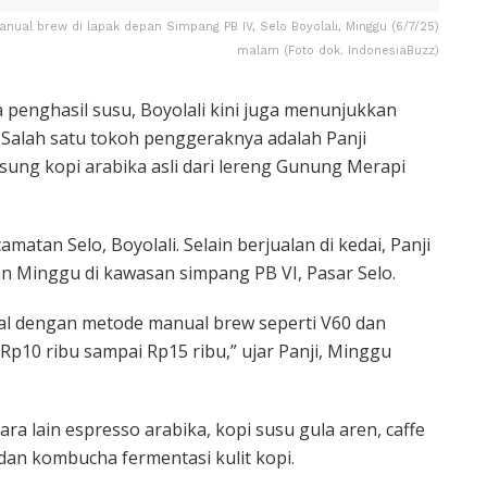
anual brew di lapak depan Simpang PB IV, Selo Boyolali, Minggu (6/7/25)
malam (Foto dok. IndonesiaBuzz)
a penghasil susu, Boyolali kini juga menunjukkan
. Salah satu tokoh penggeraknya adalah Panji
usung kopi arabika asli dari lereng Gunung Merapi
amatan Selo, Boyolali. Selain berjualan di kedai, Panji
an Minggu di kawasan simpang PB VI, Pasar Selo.
okal dengan metode manual brew seperti V60 dan
Rp10 ribu sampai Rp15 ribu,” ujar Panji, Minggu
ra lain espresso arabika, kopi susu gula aren, caffe
 dan kombucha fermentasi kulit kopi.