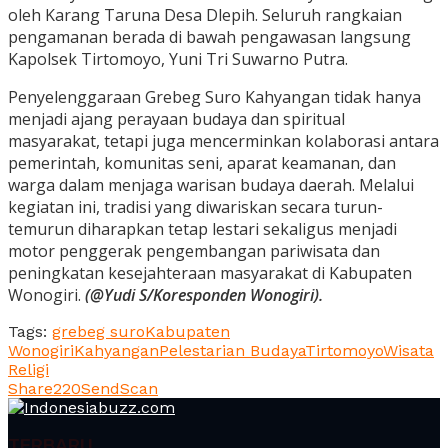
oleh Karang Taruna Desa Dlepih. Seluruh rangkaian
pengamanan berada di bawah pengawasan langsung
Kapolsek Tirtomoyo, Yuni Tri Suwarno Putra.
Penyelenggaraan Grebeg Suro Kahyangan tidak hanya
menjadi ajang perayaan budaya dan spiritual
masyarakat, tetapi juga mencerminkan kolaborasi antara
pemerintah, komunitas seni, aparat keamanan, dan
warga dalam menjaga warisan budaya daerah. Melalui
kegiatan ini, tradisi yang diwariskan secara turun-
temurun diharapkan tetap lestari sekaligus menjadi
motor penggerak pengembangan pariwisata dan
peningkatan kesejahteraan masyarakat di Kabupaten
Wonogiri.
(@Yudi S/Koresponden Wonogiri).
Tags:
grebeg suro
Kabupaten
Wonogiri
Kahyangan
Pelestarian Budaya
Tirtomoyo
Wisata
Religi
Share
220
Send
Scan
TERBARU