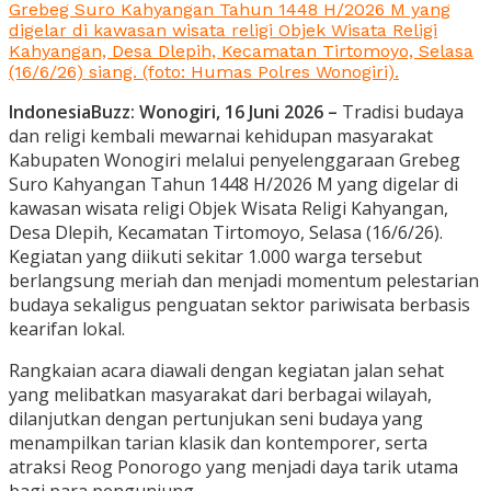
Grebeg Suro Kahyangan Tahun 1448 H/2026 M yang
digelar di kawasan wisata religi Objek Wisata Religi
Kahyangan, Desa Dlepih, Kecamatan Tirtomoyo, Selasa
(16/6/26) siang. (foto: Humas Polres Wonogiri).
IndonesiaBuzz: Wonogiri, 16 Juni 2026 –
Tradisi budaya
dan religi kembali mewarnai kehidupan masyarakat
Kabupaten Wonogiri melalui penyelenggaraan Grebeg
Suro Kahyangan Tahun 1448 H/2026 M yang digelar di
kawasan wisata religi Objek Wisata Religi Kahyangan,
Desa Dlepih, Kecamatan Tirtomoyo, Selasa (16/6/26).
Kegiatan yang diikuti sekitar 1.000 warga tersebut
berlangsung meriah dan menjadi momentum pelestarian
budaya sekaligus penguatan sektor pariwisata berbasis
kearifan lokal.
Rangkaian acara diawali dengan kegiatan jalan sehat
yang melibatkan masyarakat dari berbagai wilayah,
dilanjutkan dengan pertunjukan seni budaya yang
menampilkan tarian klasik dan kontemporer, serta
atraksi Reog Ponorogo yang menjadi daya tarik utama
bagi para pengunjung.