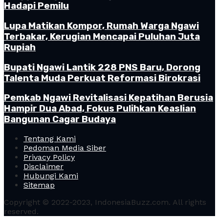
Hadapi Pemilu
Lupa Matikan Kompor, Rumah Warga Ngawi
Terbakar, Kerugian Mencapai Puluhan Juta
Rupiah
Bupati Ngawi Lantik 228 PNS Baru, Dorong
Talenta Muda Perkuat Reformasi Birokrasi
Pemkab Ngawi Revitalisasi Kepatihan Berusia
Hampir Dua Abad, Fokus Pulihkan Keaslian
Bangunan Cagar Budaya
Tentang Kami
Pedoman Media Siber
Privacy Policy
Disclaimer
Hubungi Kami
Sitemap
Copyright © 2022-2023, IndonesiaBuzz.com. All rights
reserved.