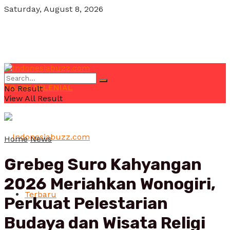
Saturday, August 8, 2026
POJOK MILENIAL
No Result
View All Result
Home
News
Grebeg Suro Kahyangan
2026 Meriahkan Wonogiri,
Terbaru
Perkuat Pelestarian
Budaya dan Wisata Religi