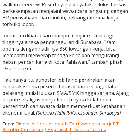
walk in interview. Peserta yang dinyatakan lolos berkas
berkesempatan menjalani wawancara langsung dengan
HR perusahaan. Dari sinilah, peluang diterima kerja
terbuka lebar.
ob fair ini diharapkan mampu menjadi solusi bagi
tingginya angka pengangguran di Surabaya. “Kami
optimis dengan hadirnya 350 lowongan kerja, bisa
membantu menyerap tenaga kerja dan mengurangi
beban pencari kerja di Kota Pahlawan,” tambah pihak
Disperinaker.
Tak hanya itu, atmosfer job fair diperkirakan akan
semarak karena peserta berasal dari berbagai latar
belakang, mulai lulusan SMA/SMK hingga sarjana. Ajang
ini pun sekaligus menjadi bukti nyata kolaborasi
pemerintah dan swasta dalam memperkuat ketahanan
ekonomi lokal.
(Sabrina Fidhi R/Koresponden Surabaya)
Tags:
Disperinaker Jatim
Job Fair
lowongan kerja
PT
Bambu Cemerlang Express
PT Delifru Utama