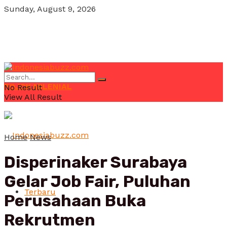
Sunday, August 9, 2026
POJOK MILENIAL
No Result
View All Result
Home
News
Disperinaker Surabaya
Gelar Job Fair, Puluhan
Terbaru
Perusahaan Buka
Rekrutmen