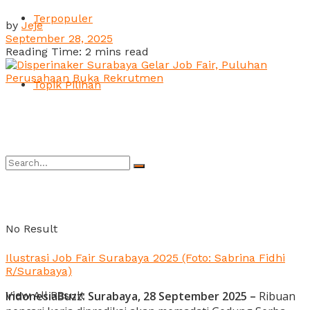
Terpopuler
by
Jeje
September 28, 2025
Reading Time: 2 mins read
Topik Pilihan
No Result
Ilustrasi Job Fair Surabaya 2025 (Foto: Sabrina Fidhi
R/Surabaya)
View All Result
IndonesiaBuzz: Surabaya, 28 September 2025 –
Ribuan