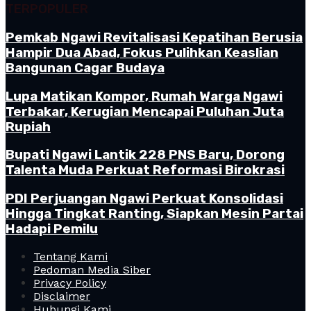
TERPOPULER
Pemkab Ngawi Revitalisasi Kepatihan Berusia
Hampir Dua Abad, Fokus Pulihkan Keaslian
Bangunan Cagar Budaya
Lupa Matikan Kompor, Rumah Warga Ngawi
Terbakar, Kerugian Mencapai Puluhan Juta
Rupiah
Bupati Ngawi Lantik 228 PNS Baru, Dorong
Talenta Muda Perkuat Reformasi Birokrasi
PDI Perjuangan Ngawi Perkuat Konsolidasi
Hingga Tingkat Ranting, Siapkan Mesin Partai
Hadapi Pemilu
Tentang Kami
Pedoman Media Siber
Privacy Policy
Disclaimer
Hubungi Kami