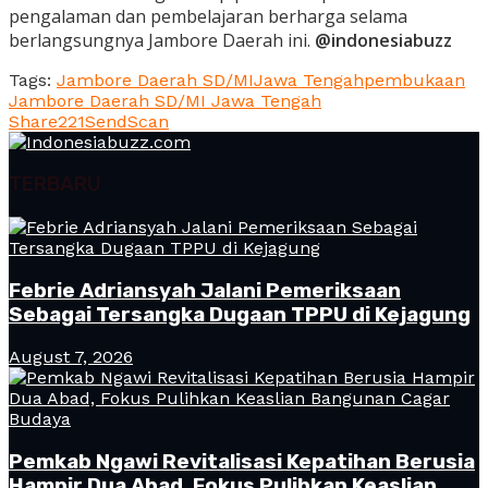
pengalaman dan pembelajaran berharga selama
berlangsungnya Jambore Daerah ini.
@indonesiabuzz
Tags:
Jambore Daerah SD/MI
Jawa Tengah
pembukaan
Jambore Daerah SD/MI Jawa Tengah
Share
221
Send
Scan
TERBARU
Febrie Adriansyah Jalani Pemeriksaan
Sebagai Tersangka Dugaan TPPU di Kejagung
August 7, 2026
Pemkab Ngawi Revitalisasi Kepatihan Berusia
Hampir Dua Abad, Fokus Pulihkan Keaslian