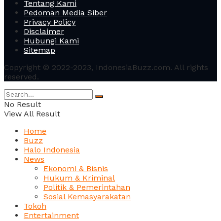
Tentang Kami
Pedoman Media Siber
Privacy Policy
Disclaimer
Hubungi Kami
Sitemap
Copyright © 2022-2023, IndonesiaBuzz.com. All rights
reserved.
No Result
View All Result
Home
Buzz
Halo Indonesia
News
Ekonomi & Bisnis
Hukum & Kriminal
Politik & Pemerintahan
Sosial Kemasyarakatan
Tokoh
Entertainment