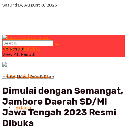
Saturday, August 8, 2026
POJOK MILENIAL
No Result
View All Result
Home
News
Pendidikan
Dimulai dengan Semangat,
Jambore Daerah SD/MI
Terbaru
Jawa Tengah 2023 Resmi
Dibuka