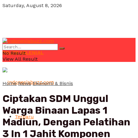
Saturday, August 8, 2026
POJOK MILENIAL
No Result
View All Result
Home
News
Ekonomi & Bisnis
Ciptakan SDM Unggul
Warga Binaan Lapas 1
Terbaru
Madiun, Dengan Pelatihan
3 In 1 Jahit Komponen