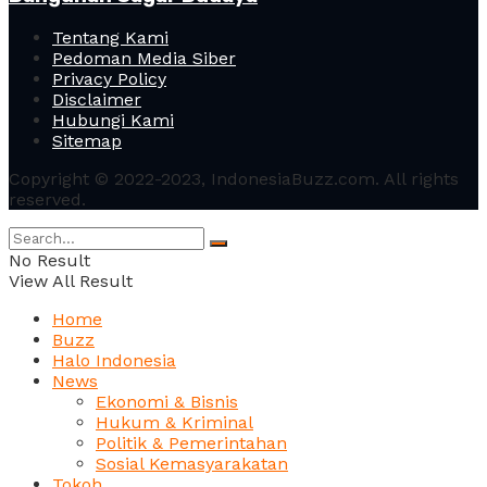
Tentang Kami
Pedoman Media Siber
Privacy Policy
Disclaimer
Hubungi Kami
Sitemap
Copyright © 2022-2023, IndonesiaBuzz.com. All rights
reserved.
No Result
View All Result
Home
Buzz
Halo Indonesia
News
Ekonomi & Bisnis
Hukum & Kriminal
Politik & Pemerintahan
Sosial Kemasyarakatan
Tokoh