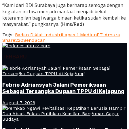
“Kami dari BDI Surabaya juga berharap semoga dengan
kegiatan ini bisa menjadi manfaat menjadi bekal
keterampilan bagi warga binaan ketika sudah kembali ke
masyarakat,” pungkasnya.
(Hms/Red)
Tags:
Badan Diklat Industri
Lapas 1 Madiun
PT. Amura
Share
220
Send
Scan
TERBARU
Febrie Adriansyah Jalani Pemeriksaan
Sebagai Tersangka Dugaan TPPU di Kejagung
August 7, 2026