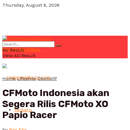
Thursday, August 6, 2026
POJOK MILENIAL
No Result
View All Result
Home
Lifestyle
Otomotif
CFMoto Indonesia akan
Segera Rilis CFMoto XO
Terbaru
Papio Racer
by
Nor Eko