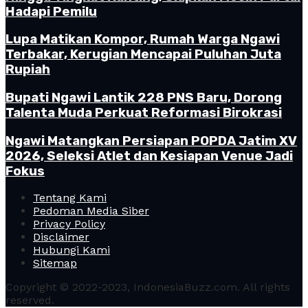
Hadapi Pemilu
Lupa Matikan Kompor, Rumah Warga Ngawi
Terbakar, Kerugian Mencapai Puluhan Juta
Rupiah
Bupati Ngawi Lantik 228 PNS Baru, Dorong
Talenta Muda Perkuat Reformasi Birokrasi
Ngawi Matangkan Persiapan POPDA Jatim XV
2026, Seleksi Atlet dan Kesiapan Venue Jadi
Fokus
Tentang Kami
Pedoman Media Siber
Privacy Policy
Disclaimer
Hubungi Kami
Sitemap
Copyright © 2022-2023, IndonesiaBuzz.com. All rights
reserved.