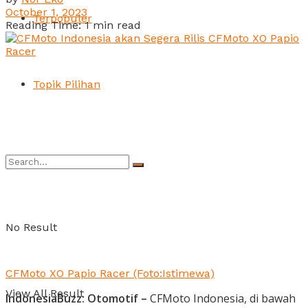
October 1, 2023
Terpopuler
Reading Time: 1 min read
Topik Pilihan
No Result
CFMoto XO Papio Racer (Foto:Istimewa)
View All Result
IndonesiaBuzz: Otomotif –
CFMoto Indonesia, di bawah