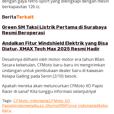
dengan gaya retro-sport yang dilengkapi dengan mesin
berkapasitas 126 cc.
Berita
Terkait
Green SM Taksi Listrik Pertama di Surabaya
Resmi Beroperasi
Andalkan Fitur Windshield Elektrik yang Bisa
Diatur, XMAX Tech Max 2025 Resmi Hadir
Desainnya diilhami oleh motor-motor era tahun 80an.
Secara kebetulan, CFMoto baru-baru ini mengirimkan
undangan untuk pembukaan dealer baru di kawasan
Kelapa Gading pada Senin (2/10) besok.
Apakah mereka akan meluncurkan CFMoto XO Papio
Racer di sana? Kita tunggu informasi selanjutnya!
Tags:
CFMoto Indonesia
CFMoto XO
Pappio
IndonesiaBuzz Otomotif
MForce Indonesia
Motor
baru