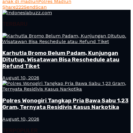
anak di madiun
Polres Madiun
Share
222
Send
Scan
TERBARU
Karhutla Bromo Belum Padam, Kunjungan
Ditutup. Wisatawan Bisa Reschedule atau
Refund Tiket
August 10, 2026
Polres Wonogiri Tangkap Pria Bawa Sabu 1,23
Gram, Ternyata Residivis Kasus Narkotika
August 10, 2026
TERPOPULER