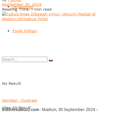
September 30, 2024
Terpopuler
Reading Time: 1 min read
Topik Pilihan
No Result
Gambar : Ilustrasi
View All Result
Indonesiabuzz.com
: Madiun, 30 September 2024 –