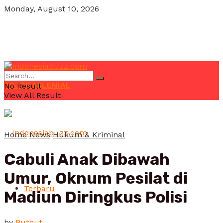
Monday, August 10, 2026
POJOK MILENIAL
No Result
View All Result
Home
News
Hukum & Kriminal
Cabuli Anak Dibawah
Umur, Oknum Pesilat di
Terbaru
Madiun Diringkus Polisi
by
Puthut