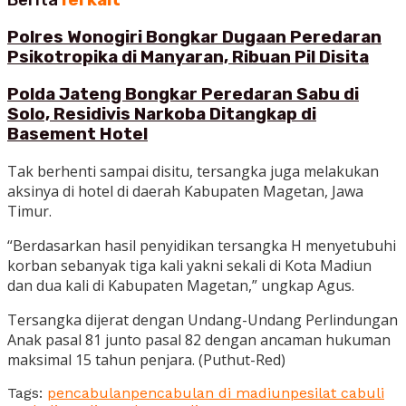
Berita
Terkait
Polres Wonogiri Bongkar Dugaan Peredaran
Psikotropika di Manyaran, Ribuan Pil Disita
Polda Jateng Bongkar Peredaran Sabu di
Solo, Residivis Narkoba Ditangkap di
Basement Hotel
Tak berhenti sampai disitu, tersangka juga melakukan
aksinya di hotel di daerah Kabupaten Magetan, Jawa
Timur.
“Berdasarkan hasil penyidikan tersangka H menyetubuhi
korban sebanyak tiga kali yakni sekali di Kota Madiun
dan dua kali di Kabupaten Magetan,” ungkap Agus.
Tersangka dijerat dengan Undang-Undang Perlindungan
Anak pasal 81 junto pasal 82 dengan ancaman hukuman
maksimal 15 tahun penjara. (Puthut-Red)
Tags:
pencabulan
pencabulan di madiun
pesilat cabuli