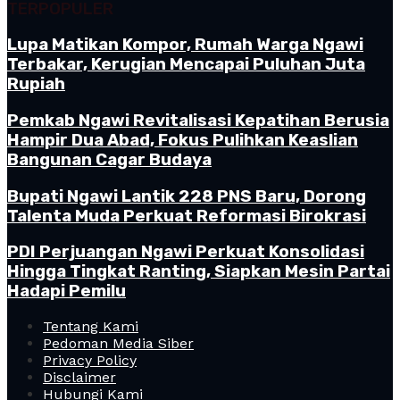
TERPOPULER
Lupa Matikan Kompor, Rumah Warga Ngawi
Terbakar, Kerugian Mencapai Puluhan Juta
Rupiah
Pemkab Ngawi Revitalisasi Kepatihan Berusia
Hampir Dua Abad, Fokus Pulihkan Keaslian
Bangunan Cagar Budaya
Bupati Ngawi Lantik 228 PNS Baru, Dorong
Talenta Muda Perkuat Reformasi Birokrasi
PDI Perjuangan Ngawi Perkuat Konsolidasi
Hingga Tingkat Ranting, Siapkan Mesin Partai
Hadapi Pemilu
Tentang Kami
Pedoman Media Siber
Privacy Policy
Disclaimer
Hubungi Kami