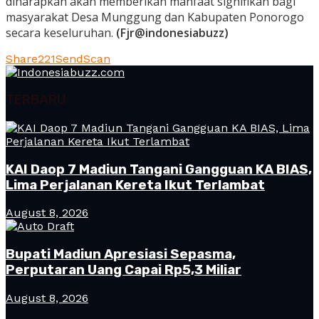
diharapkan akan memberikan manfaat signifikan bagi
masyarakat Desa Munggung dan Kabupaten Ponorogo
secara keseluruhan.
(Fjr@indonesiabuzz)
Share
221
Send
Scan
TERBARU
KAI Daop 7 Madiun Tangani Gangguan KA BIAS,
Lima Perjalanan Kereta Ikut Terlambat
August 8, 2026
Bupati Madiun Apresiasi Sepasma,
Perputaran Uang Capai Rp5,3 Miliar
August 8, 2026