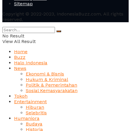
Sitemap
Copyright © 2022-2023, IndonesiaBuzz.com. All rights
reserved.
No Result
View All Result
Home
Buzz
Halo Indonesia
News
Ekonomi & Bisnis
Hukum & Kriminal
Politik & Pemerintahan
Sosial Kemasyarakatan
Tokoh
Entertainment
Hiburan
Selebritis
Humaniora
Budaya
Historia