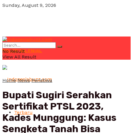
Sunday, August 9, 2026
POJOK MILENIAL
No Result
View All Result
Home
News
Peristiwa
Bupati Sugiri Serahkan
Sertifikat PTSL 2023,
Terbaru
Kades Munggung: Kasus
Sengketa Tanah Bisa