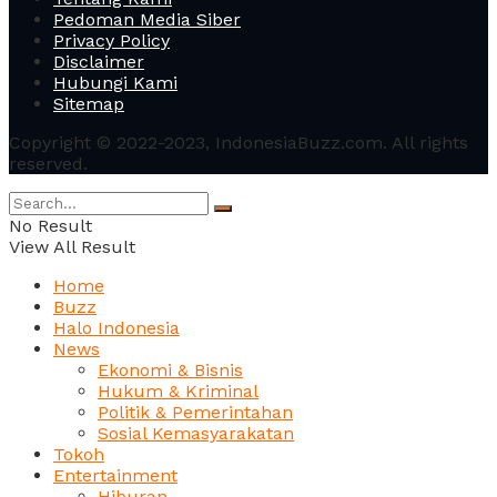
Pedoman Media Siber
Privacy Policy
Disclaimer
Hubungi Kami
Sitemap
Copyright © 2022-2023, IndonesiaBuzz.com. All rights
reserved.
No Result
View All Result
Home
Buzz
Halo Indonesia
News
Ekonomi & Bisnis
Hukum & Kriminal
Politik & Pemerintahan
Sosial Kemasyarakatan
Tokoh
Entertainment
Hiburan