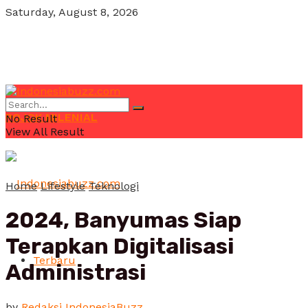
Saturday, August 8, 2026
POJOK MILENIAL
No Result
View All Result
Home
Lifestyle
Teknologi
2024, Banyumas Siap
Terapkan Digitalisasi
Terbaru
Administrasi
by
Redaksi IndonesiaBuzz