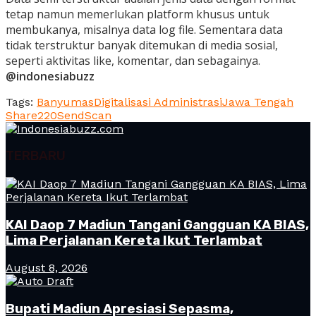
tetap namun memerlukan platform khusus untuk
membukanya, misalnya data log file. Sementara data
tidak terstruktur banyak ditemukan di media sosial,
seperti aktivitas like, komentar, dan sebagainya.
@indonesiabuzz
Tags:
Banyumas
Digitalisasi Administrasi
Jawa Tengah
Share
220
Send
Scan
TERBARU
KAI Daop 7 Madiun Tangani Gangguan KA BIAS,
Lima Perjalanan Kereta Ikut Terlambat
August 8, 2026
Bupati Madiun Apresiasi Sepasma,