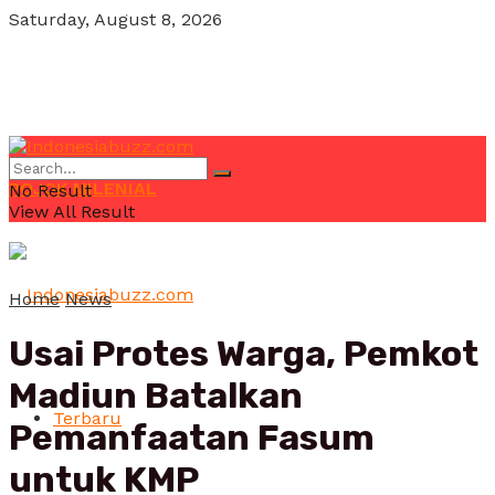
Saturday, August 8, 2026
POJOK MILENIAL
No Result
View All Result
Home
News
Usai Protes Warga, Pemkot
Madiun Batalkan
Terbaru
Pemanfaatan Fasum
untuk KMP