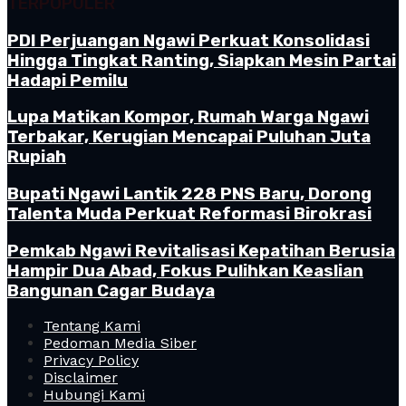
TERPOPULER
PDI Perjuangan Ngawi Perkuat Konsolidasi
Hingga Tingkat Ranting, Siapkan Mesin Partai
Hadapi Pemilu
Lupa Matikan Kompor, Rumah Warga Ngawi
Terbakar, Kerugian Mencapai Puluhan Juta
Rupiah
Bupati Ngawi Lantik 228 PNS Baru, Dorong
Talenta Muda Perkuat Reformasi Birokrasi
Pemkab Ngawi Revitalisasi Kepatihan Berusia
Hampir Dua Abad, Fokus Pulihkan Keaslian
Bangunan Cagar Budaya
Tentang Kami
Pedoman Media Siber
Privacy Policy
Disclaimer
Hubungi Kami