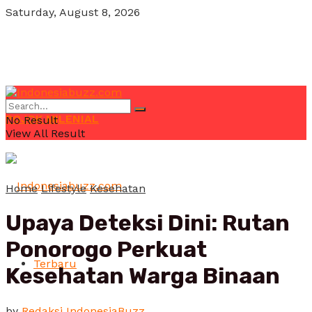
Saturday, August 8, 2026
POJOK MILENIAL
No Result
View All Result
Home
Lifestyle
Kesehatan
Upaya Deteksi Dini: Rutan
Ponorogo Perkuat
Terbaru
Kesehatan Warga Binaan
by
Redaksi IndonesiaBuzz