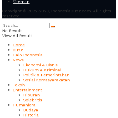
Sitemap
Copyright © 2022-2023, IndonesiaBuzz.com. All rights
reserved.
No Result
View All Result
Home
Buzz
Halo Indonesia
News
Ekonomi & Bisnis
Hukum & Kriminal
Politik & Pemerintahan
Sosial Kemasyarakatan
Tokoh
Entertainment
Hiburan
Selebritis
Humaniora
Budaya
Historia