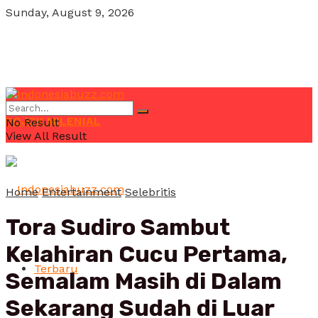
Sunday, August 9, 2026
POJOK MILENIAL
No Result
View All Result
Home
Entertainment
Selebritis
Tora Sudiro Sambut
Kelahiran Cucu Pertama,
Terbaru
Semalam Masih di Dalam
Sekarang Sudah di Luar