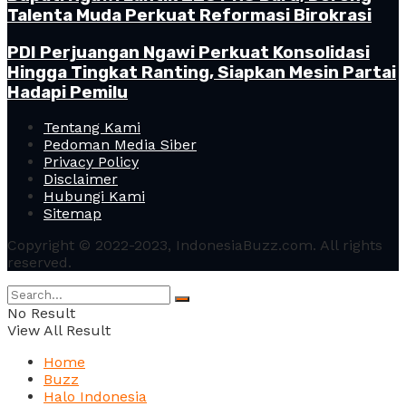
Talenta Muda Perkuat Reformasi Birokrasi
PDI Perjuangan Ngawi Perkuat Konsolidasi
Hingga Tingkat Ranting, Siapkan Mesin Partai
Hadapi Pemilu
Tentang Kami
Pedoman Media Siber
Privacy Policy
Disclaimer
Hubungi Kami
Sitemap
Copyright © 2022-2023, IndonesiaBuzz.com. All rights
reserved.
No Result
View All Result
Home
Buzz
Halo Indonesia