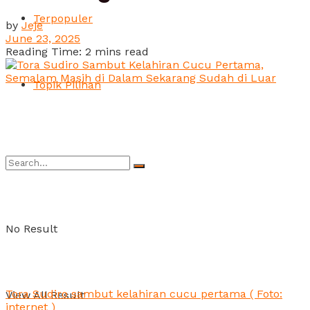
Terpopuler
by
Jeje
June 23, 2025
Reading Time: 2 mins read
Topik Pilihan
No Result
Tora Sudiro sambut kelahiran cucu pertama ( Foto:
View All Result
internet )