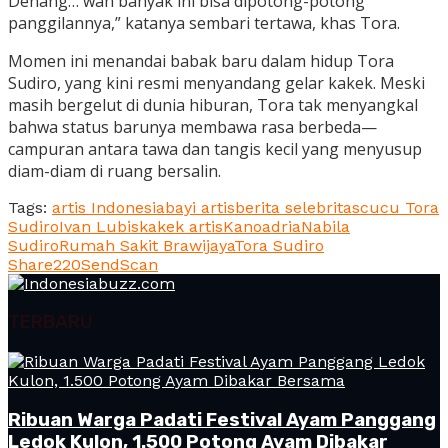
Denang… wah banyak ini bisa dipotong-potong
panggilannya,” katanya sembari tertawa, khas Tora.
Momen ini menandai babak baru dalam hidup Tora
Sudiro, yang kini resmi menyandang gelar kakek. Meski
masih bergelut di dunia hiburan, Tora tak menyangkal
bahwa status barunya membawa rasa berbeda—
campuran antara tawa dan tangis kecil yang menyusup
diam-diam di ruang bersalin.
Tags:
artis Indonesia
bayi artis
berita selebritas
cucu Tora
Sudiro
Ivan Lubis
kakek artis
Kanoadria
Nabila
Sudiro
Rumah Sakit Brawijaya
Tora Sudiro
Share
220
Send
Scan
TERBARU
Ribuan Warga Padati Festival Ayam Panggang
Ledok Kulon, 1.500 Potong Ayam Dibakar