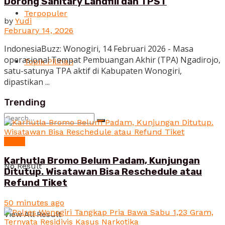
Dorong Sanitary Landfill dan TPST
Terpopuler
by
Yudi
February 14, 2026
IndonesiaBuzz: Wonogiri, 14 Februari 2026 - Masa
operasional Tempat Pembuangan Akhir (TPA) Ngadirojo,
Topik Pilihan
satu-satunya TPA aktif di Kabupaten Wonogiri,
dipastikan ...
Trending
News
Karhutla Bromo Belum Padam, Kunjungan
No Result
Ditutup. Wisatawan Bisa Reschedule atau
Refund Tiket
50 minutes ago
View All Result