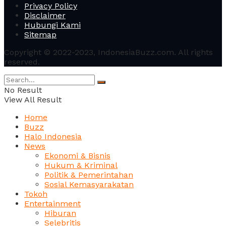
Privacy Policy
Disclaimer
Hubungi Kami
Sitemap
Copyright © 2022-2023, IndonesiaBuzz.com. All rights
reserved.
No Result
View All Result
Home
Buzz
Halo Indonesia
News
Ekonomi & Bisnis
Hukum & Kriminal
Politik & Pemerintahan
Sosial Kemasyarakatan
Tokoh
Entertainment
Hiburan
Selebritis