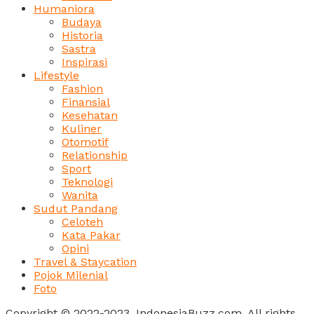
Humaniora
Budaya
Historia
Sastra
Inspirasi
Lifestyle
Fashion
Finansial
Kesehatan
Kuliner
Otomotif
Relationship
Sport
Teknologi
Wanita
Sudut Pandang
Celoteh
Kata Pakar
Opini
Travel & Staycation
Pojok Milenial
Foto
Copyright © 2022-2023, IndonesiaBuzz.com. All rights