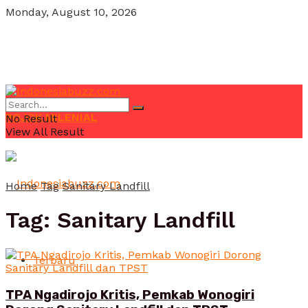
Monday, August 10, 2026
POJOK MILENIAL
No Result
View All Result
Home
Tag
Sanitary Landfill
Tag:
Sanitary Landfill
Terbaru
TPA Ngadirojo Kritis, Pemkab Wonogiri