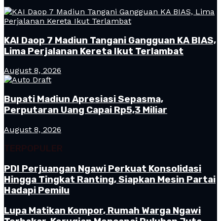
KAI Daop 7 Madiun Tangani Gangguan KA BIAS,
Lima Perjalanan Kereta Ikut Terlambat
August 8, 2026
Bupati Madiun Apresiasi Sepasma,
Perputaran Uang Capai Rp5,3 Miliar
August 8, 2026
TERPOPULER
PDI Perjuangan Ngawi Perkuat Konsolidasi
Hingga Tingkat Ranting, Siapkan Mesin Partai
Hadapi Pemilu
Lupa Matikan Kompor, Rumah Warga Ngawi