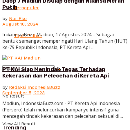
Daop 7 Madiun Disulap dengan Nuansa Merah
Putih
Terpopuler
by
Nor Eko
August 18, 2024
IndonesiaBuzz: Madiun, 17 Agustus 2024 – Sebagai
Topik Pilihan
bentuk semangat memperingati Hari Ulang Tahun (HUT)
ke-79 Republik Indonesia, PT Kereta Api ...
PT KAI Siap Menindak Tegas Terhadap
Kekerasan dan Pelecehan di Kereta Api
by
Redaksi IndonesiaBuzz
September 5, 2023
No Result
Madiun, IndonesiaBuzz.com - PT Kereta Api Indonesia
(Persero) telah meluncurkan kampanye intensif guna
mencegah tindak kekerasan dan pelecehan seksual di ...
View All Result
Trending