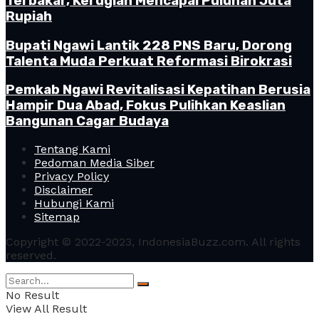
Terbakar, Kerugian Mencapai Puluhan Juta
Rupiah
Bupati Ngawi Lantik 228 PNS Baru, Dorong
Talenta Muda Perkuat Reformasi Birokrasi
Pemkab Ngawi Revitalisasi Kepatihan Berusia
Hampir Dua Abad, Fokus Pulihkan Keaslian
Bangunan Cagar Budaya
Tentang Kami
Pedoman Media Siber
Privacy Policy
Disclaimer
Hubungi Kami
Sitemap
Copyright © 2022-2023, IndonesiaBuzz.com. All rights
reserved.
No Result
View All Result