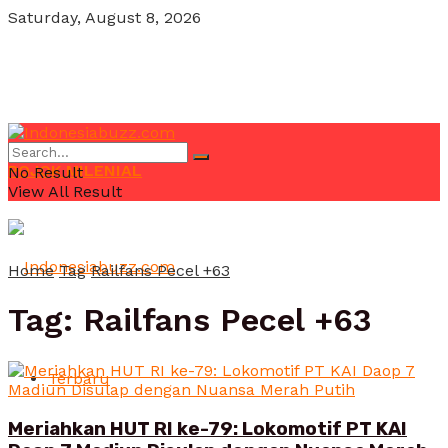
Saturday, August 8, 2026
POJOK MILENIAL
No Result
View All Result
Home
Tag
Railfans Pecel +63
Tag:
Railfans Pecel +63
Terbaru
Meriahkan HUT RI ke-79: Lokomotif PT KAI