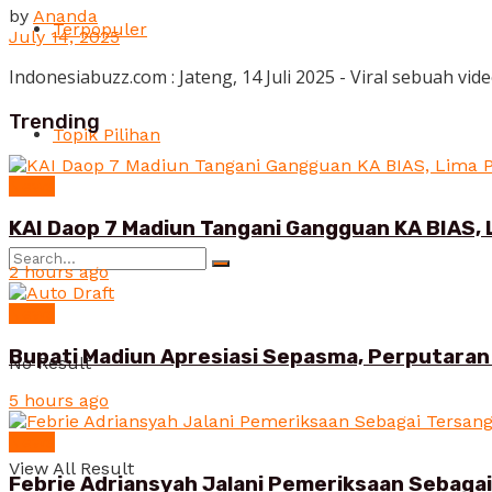
by
Ananda
Terpopuler
July 14, 2025
Indonesiabuzz.com : Jateng, 14 Juli 2025 - Viral sebuah v
Trending
Topik Pilihan
News
KAI Daop 7 Madiun Tangani Gangguan KA BIAS, 
2 hours ago
News
Bupati Madiun Apresiasi Sepasma, Perputaran 
No Result
5 hours ago
News
View All Result
Febrie Adriansyah Jalani Pemeriksaan Sebaga