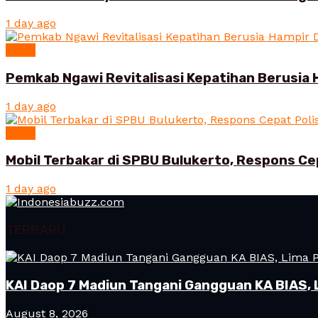
1 day ago
News
Pemkab Ngawi Revitalisasi Kepatihan Berusia 
1 day ago
News
Mobil Terbakar di SPBU Bulukerto, Respons Ce
1 day ago
TERBARU
KAI Daop 7 Madiun Tangani Gangguan KA BIAS, 
August 8, 2026