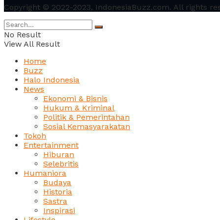
Copyright © 2022-2023, IndonesiaBuzz.com. All rights re
No Result
View All Result
Home
Buzz
Halo Indonesia
News
Ekonomi & Bisnis
Hukum & Kriminal
Politik & Pemerintahan
Sosial Kemasyarakatan
Tokoh
Entertainment
Hiburan
Selebritis
Humaniora
Budaya
Historia
Sastra
Inspirasi
Lifestyle