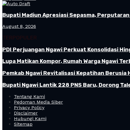
Bupati Madiun Apresiasi Sepasma, Perputaran 
August 8, 2026
TERPOPULER
PDI Perjuangan Ngawi Perkuat Konsolidasi Hin
Lupa Matikan Kompor, Rumah Warga Ngawi Terb
Pemkab Ngawi Revitalisasi Kepatihan Berusia 
Bupati Ngawi Lantik 228 PNS Baru, Dorong Tal
Tentang Kami
Pedoman Media Siber
Privacy Policy
Disclaimer
Hubungi Kami
Sitemap