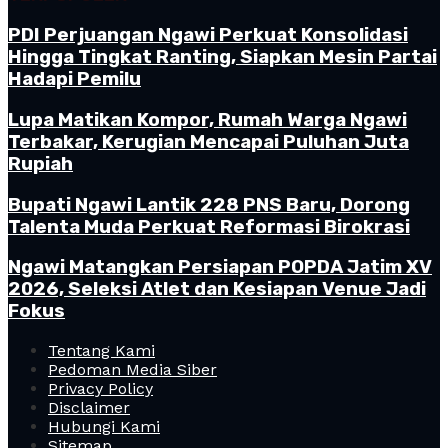
PDI Perjuangan Ngawi Perkuat Konsolidasi
Hingga Tingkat Ranting, Siapkan Mesin Partai
Hadapi Pemilu
Lupa Matikan Kompor, Rumah Warga Ngawi
Terbakar, Kerugian Mencapai Puluhan Juta
Rupiah
Bupati Ngawi Lantik 228 PNS Baru, Dorong
Talenta Muda Perkuat Reformasi Birokrasi
Ngawi Matangkan Persiapan POPDA Jatim XV
2026, Seleksi Atlet dan Kesiapan Venue Jadi
Fokus
Tentang Kami
Pedoman Media Siber
Privacy Policy
Disclaimer
Hubungi Kami
Sitemap