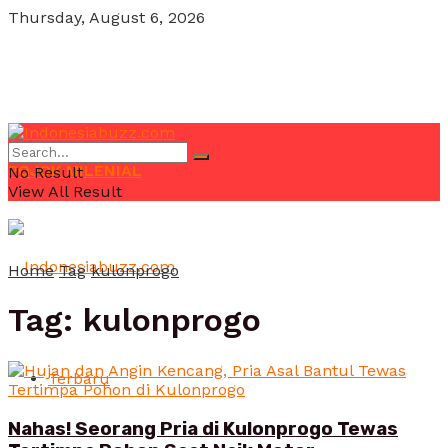
Thursday, August 6, 2026
POJOK MILENIAL
No Result
View All Result
Home
Tag
kulonprogo
Tag:
kulonprogo
Terbaru
Nahas! Seorang Pria di Kulonprogo Tewas