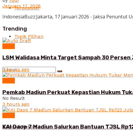
by
Yudi
January 17, 2026
Terpopuler
IndonesiaBuzz:Jakarta, 17 Januari 2026 - Jaksa Penuntut
Trending
Topik Pilihan
News
LSM Walidasa Minta Target Sampah 30 Persen 
3 hours ago
News
Pemkab Madiun Perkuat Kepastian Hukum Tuk
No Result
3 hours ago
News
KAI Daop 7 Madiun Salurkan Bantuan TJSL Rp1
View All Result