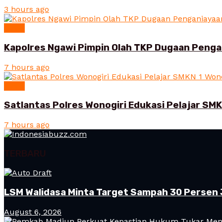
3 hours ago
News
Kapolres Ngawi Pimpin Olah TKP Dugaan Peng
7 hours ago
News
Satlantas Polres Wonogiri Edukasi Pelajar SMK
7 hours ago
TERBARU
LSM Walidasa Minta Target Sampah 30 Persen 
August 6, 2026