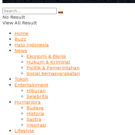
Copyright © 2022-2023, IndonesiaBuzz.com. All rights re
No Result
View All Result
Home
Buzz
Halo Indonesia
News
Ekonomi & Bisnis
Hukum & Kriminal
Politik & Pemerintahan
Sosial Kemasyarakatan
Tokoh
Entertainment
Hiburan
Selebritis
Humaniora
Budaya
Historia
Sastra
Inspirasi
Lifestyle