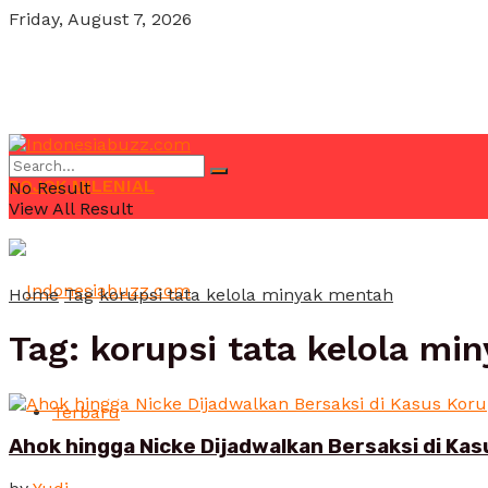
Friday, August 7, 2026
POJOK MILENIAL
No Result
View All Result
Home
Tag
korupsi tata kelola minyak mentah
Tag:
korupsi tata kelola mi
Terbaru
Ahok hingga Nicke Dijadwalkan Bersaksi di Ka