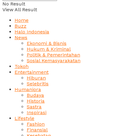
No Result
View All Result
Home
Buzz
Halo Indonesia
News
Ekonomi & Bisnis
Hukum & Kriminal
Politik & Pemerintahan
Sosial Kemasyarakatan
Tokoh
Entertainment
Hiburan
Selebritis
Humaniora
Budaya
Historia
Sastra
Inspirasi
Lifestyle
Fashion
Finansial
Kesehatan