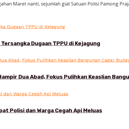
an Maret nanti, sejumlah giat Satuan Polisi Pamong Praja 
i Tersangka Dugaan TPPU di Kejagung
Hampir Dua Abad, Fokus Pulihkan Keaslian Ban
pat Polisi dan Warga Cegah Api Meluas