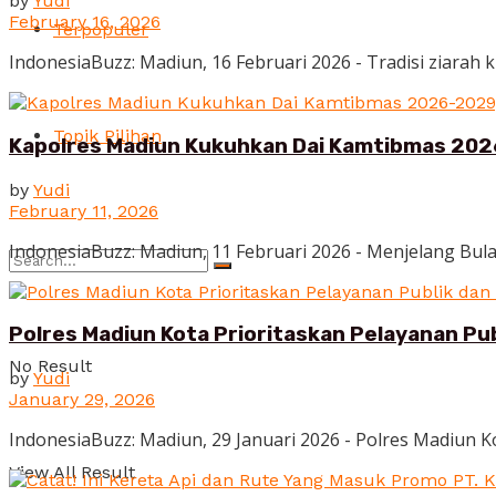
by
Yudi
February 16, 2026
Terpopuler
IndonesiaBuzz: Madiun, 16 Februari 2026 - Tradisi ziara
Topik Pilihan
Kapolres Madiun Kukuhkan Dai Kamtibmas 202
by
Yudi
February 11, 2026
IndonesiaBuzz: Madiun, 11 Februari 2026 - Menjelang Bu
Polres Madiun Kota Prioritaskan Pelayanan P
No Result
by
Yudi
January 29, 2026
IndonesiaBuzz: Madiun, 29 Januari 2026 - Polres Madiun 
View All Result