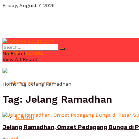
Friday, August 7, 2026
POJOK MILENIAL
No Result
View All Result
Home
Tag
Jelang Ramadhan
Tag:
Jelang Ramadhan
Terbaru
Jelang Ramadhan, Omzet Pedagang Bunga di Pa