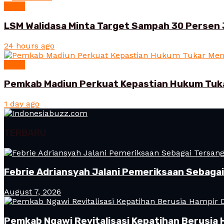
News
LSM Walidasa Minta Target Sampah 30 Persen 
24 hours ago
News
Pemkab Madiun Perkuat Kepastian Hukum Tuk
1 day ago
TERBARU
Febrie Adriansyah Jalani Pemeriksaan Sebaga
August 7, 2026
Pemkab Ngawi Revitalisasi Kepatihan Berusia 