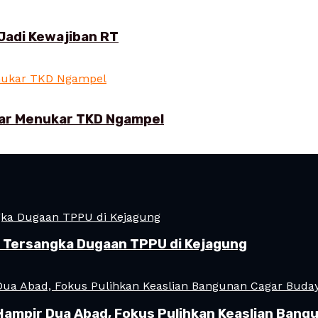
Jadi Kewajiban RT
ar Menukar TKD Ngampel
i Tersangka Dugaan TPPU di Kejagung
Hampir Dua Abad, Fokus Pulihkan Keaslian Ban