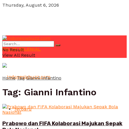
Thursday, August 6, 2026
POJOK MILENIAL
No Result
View All Result
Home
Tag
Gianni Infantino
Tag:
Gianni Infantino
Terbaru
Prabowo dan FIFA Kolaborasi Majukan Sepak