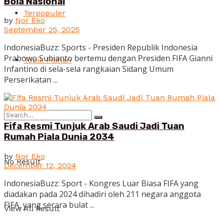
Bola Nasional
Terpopuler
by
Nor Eko
September 25, 2025
IndonesiaBuzz: Sports - Presiden Republik Indonesia
Prabowo Subianto bertemu dengan Presiden FIFA Gianni
Topik Pilihan
Infantino di sela-sela rangkaian Sidang Umum
Perserikatan ...
Fifa Resmi Tunjuk Arab Saudi Jadi Tuan
Rumah Piala Dunia 2034
by
Nor Eko
No Result
December 12, 2024
IndonesiaBuzz: Sport - Kongres Luar Biasa FIFA yang
diadakan pada 2024 dihadiri oleh 211 negara anggota
FIFA, yang secara bulat ...
View All Result