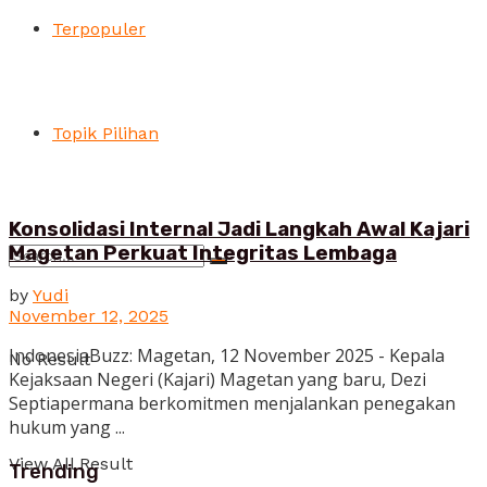
Terpopuler
Topik Pilihan
Konsolidasi Internal Jadi Langkah Awal Kajari
Magetan Perkuat Integritas Lembaga
by
Yudi
November 12, 2025
IndonesiaBuzz: Magetan, 12 November 2025 - Kepala
No Result
Kejaksaan Negeri (Kajari) Magetan yang baru, Dezi
Septiapermana berkomitmen menjalankan penegakan
hukum yang ...
View All Result
Trending