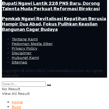
Bupati Ngawi Lantik 228 PNS Baru, Dorong
Talenta Muda Perkuat Reformasi Birokrasi
Pemkab Ngawi Revitalisasi Kepatihan Berusia
Hampir Dua Abad, Fokus Pulihkan Keaslian
Bangunan Cagar Budaya
Tentang Kami
Pedoman Media Siber
Privacy Policy
Disclaimer
Hubungi Kami
Sitemap
Copyright © 2022-2023, IndonesiaBuzz.com. All rights
reserved.
No Result
View All Result
Home
Buzz