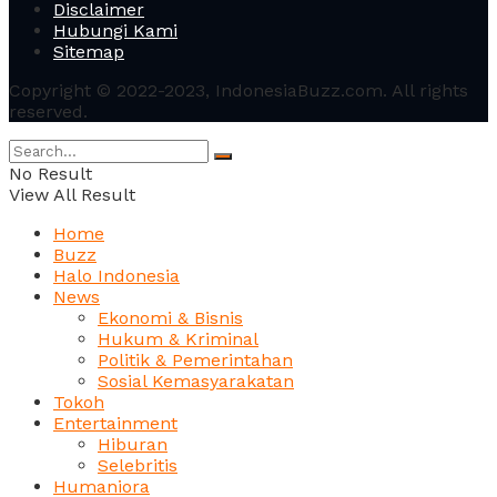
Disclaimer
Hubungi Kami
Sitemap
Copyright © 2022-2023, IndonesiaBuzz.com. All rights
reserved.
No Result
View All Result
Home
Buzz
Halo Indonesia
News
Ekonomi & Bisnis
Hukum & Kriminal
Politik & Pemerintahan
Sosial Kemasyarakatan
Tokoh
Entertainment
Hiburan
Selebritis
Humaniora