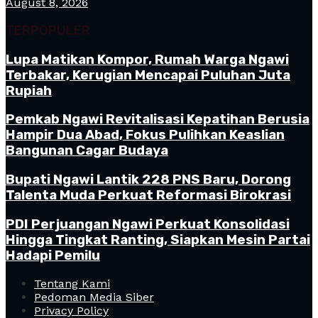
August 8, 2026
TERPOPULER
Lupa Matikan Kompor, Rumah Warga Ngawi
Terbakar, Kerugian Mencapai Puluhan Juta
Rupiah
Pemkab Ngawi Revitalisasi Kepatihan Berusia
Hampir Dua Abad, Fokus Pulihkan Keaslian
Bangunan Cagar Budaya
Bupati Ngawi Lantik 228 PNS Baru, Dorong
Talenta Muda Perkuat Reformasi Birokrasi
PDI Perjuangan Ngawi Perkuat Konsolidasi
Hingga Tingkat Ranting, Siapkan Mesin Partai
Hadapi Pemilu
Tentang Kami
Pedoman Media Siber
Privacy Policy