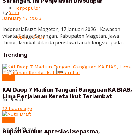
Sarangan, Ini Penjelasan Disbudpar
Terpopuler
by
Yudi
January 17, 2026
IndonesiaBuzz: Magetan, 17 Januari 2026 - Kawasan
wisata Telaga Sarangan, Kabupaten Magetan, Jawa
Topik Pilihan
Timur, kembali dilanda peristiwa tanah longsor pada ...
Trending
News
KAI Daop 7 Madiun Tangani Gangguan KA BIAS,
Lima Perjalanan Kereta Ikut Terlambat
No Result
12 hours ago
News
View All Result
Bupati Madiun Apresiasi Sepasma,