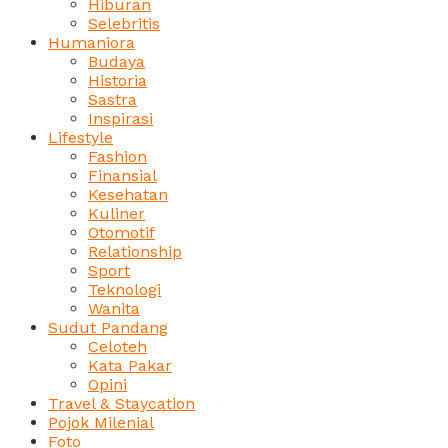
Hiburan
Selebritis
Humaniora
Budaya
Historia
Sastra
Inspirasi
Lifestyle
Fashion
Finansial
Kesehatan
Kuliner
Otomotif
Relationship
Sport
Teknologi
Wanita
Sudut Pandang
Celoteh
Kata Pakar
Opini
Travel & Staycation
Pojok Milenial
Foto