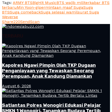
Tags:
ARMY BTS
BigHit Music
BTS wajib militer
kabar BTS
terbaru
Min Yoon-gi
permintaan maaf Suga
Suga
BTS
Suga comeback
Suga selesai wamil
surat Suga
Weverse
Share
220
Send
Scan
TERBARU
Kapolres Ngawi Pimpin Olah TKP Dugaan
Penganiayaan yang Tewaskan Seorang
Perempuan, Anak Kandung Diamankan
August 6, 2026
Satlantas Polres Wonogiri Edukasi Pelajar
SMKN 1 Wonogiri, Tanamkan Budaya Tertib