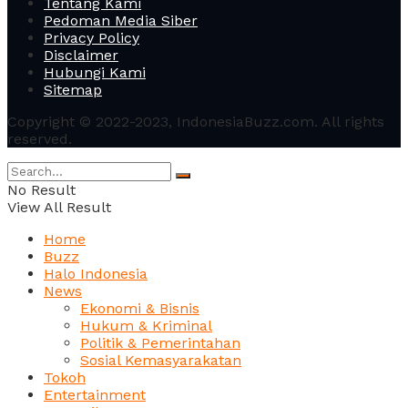
Tentang Kami
Pedoman Media Siber
Privacy Policy
Disclaimer
Hubungi Kami
Sitemap
Copyright © 2022-2023, IndonesiaBuzz.com. All rights
reserved.
No Result
View All Result
Home
Buzz
Halo Indonesia
News
Ekonomi & Bisnis
Hukum & Kriminal
Politik & Pemerintahan
Sosial Kemasyarakatan
Tokoh
Entertainment